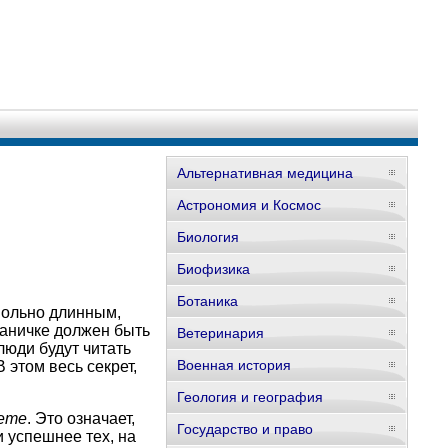
Альтернативная медицина
Астрономия и Космос
Биология
Биофизика
Ботаника
вольно длинным,
раничке должен быть
Ветеринария
люди будут читать
Военная история
 В этом весь секрет,
Геология и география
аете
. Это означает,
Государство и право
 успешнее тех, на