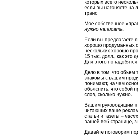
которых всего нескольк
если вы нагоняете на л
транс.
Мое собственное «прав
нужно написать.
Если вы предлагаете л
хорошо продуманных сл
нескольких хорошо про
15 тыс. долл., как это
Для этого понадобятся 
Дело в том, что объем 
знакомы с вашим проду
понимают, на чем осно
объяснить, что собой 
слов, сколько нужно.
Вашим руководящим пр
читающих ваше рекламн
статьи и газеты –
насто
вашей веб-странице, зн
Давайте поговорим под