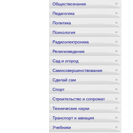
Обществознание
Педагогика
Политика
Психология
Радиоэлектроника
Религиоведение
Сад и огород
Самосовершенствование
Сделай сам
Спорт
Строительство и сопромат
Технические науки
Транспорт и авиация
Учебники