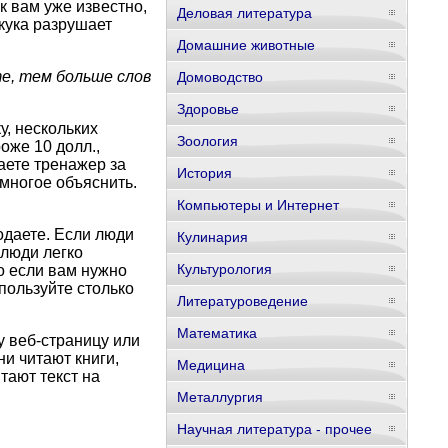
к вам уже известно,
Деловая литература
Скука разрушает
Домашние животные
е, тем больше слов
Домоводство
Здоровье
, нескольких
Зоология
оже 10 долл.,
аете тренажер за
История
 многое объяснить.
Компьютеры и Интернет
родаете. Если люди
Кулинария
 люди легко
Культурология
о если вам нужно
пользуйте столько
Литературоведение
Математика
 веб-страницу или
и читают книги,
Медицина
тают текст на
Металлургия
Научная литература - прочее