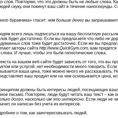
о слов. Повторяю, что это должны быть не любые слова. Ка
юдей скуку, они покинут ваш сайт в течение наносекунды. 
ило буравчика» гласит:
чем больше денег вы запрашивает
юдям всего лишь подписаться на вашу бесплатную рассылку
ов будет достаточно. Если вы предлагаете что-либо не дор
думанных слов тоже будет достаточно. Если же вы предлаг
 делают авторы сайта
http://www.QuickGym.com
, вам придется
слова. И лучше, чтобы это были гипнотические слова.
текста на вашем веб-сайте будет зависеть от того, что вы п
ктом или услугой, нет необходимости много говорить. Если
вывается ваша цена, тоже можно много не рассказывать. Н
представляет ваш продукт или на чем основывается цена, ис
инципом должны быть интересы людей, посещающих вашу
ое письмо. Повторяю, люди будут читать ваш текст – как он
лько долго, насколько им это интересно
. Если люди не чи
ачит, он написан без учета их интересов.
робнее о том, как заинтересовывать людей.