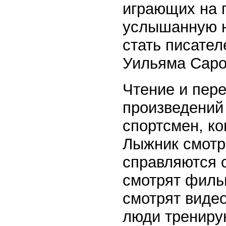
играющих на г
услышанную но
стать писате
Уильяма Саро
Чтение и пер
произведений 
спортсмен, ко
Лыжник смотр
справляются 
смотрят филь
смотрят виде
люди тренирую