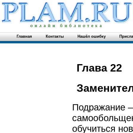
Главная
Контакты
Нашёл ошибку
Присла
Глава 22
Заменител
Подражание –
самообольщен
обучиться но