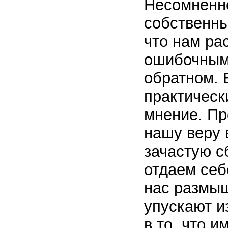
Несомненно
собственны
что нам ра
ошибочным,
обратном. 
практическ
мнение. Пр
нашу веру 
зачастую с
отдаем себ
нас размыш
упускают и
в то, что и