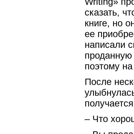
Writing» п
сказать, ч
книге, но 
ее приобре
написали с
проданную 
поэтому на
После неск
улыбнулась
получается
– Что хоро