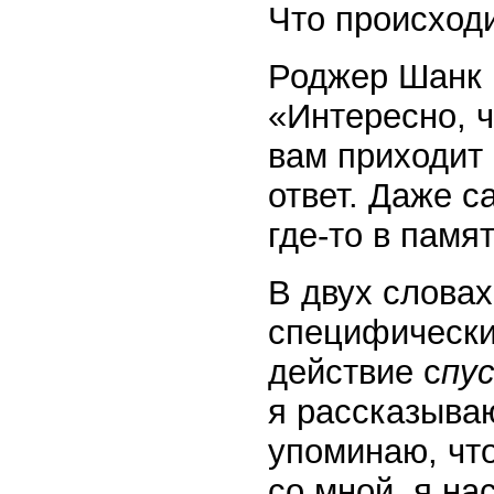
Что происход
Роджер Шанк в
«Интересно, ч
вам приходит 
ответ. Даже с
где-то в памя
В двух слова
специфические
действие с
пу
я рассказыва
упоминаю, чт
со мной, я на