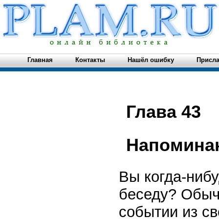
Главная
Контакты
Нашёл ошибку
Присла
Глава 43
Напоминан
Вы когда-ниб
беседу? Обычн
событии из св