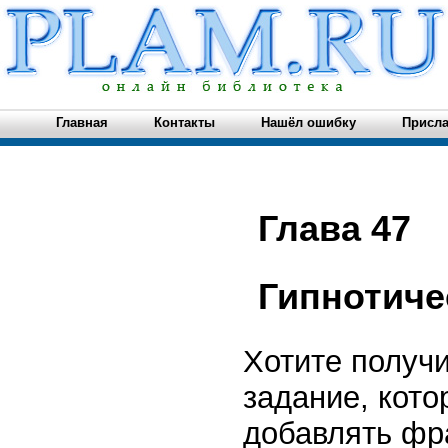
Главная
Контакты
Нашёл ошибку
Присла
Глава 47
Гипнотиче
Хотите получ
задание, кото
добавлять фр