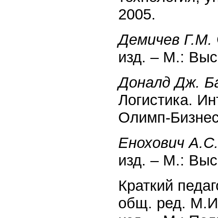
2005.
Демичев Г.М.
изд. – М.: Вы
Доналд Дж. Ба
Логистика. Ин
Олимп-Бизнес
Енохович А.С
изд. – М.: Вы
Краткий педаг
общ. ред. М.И