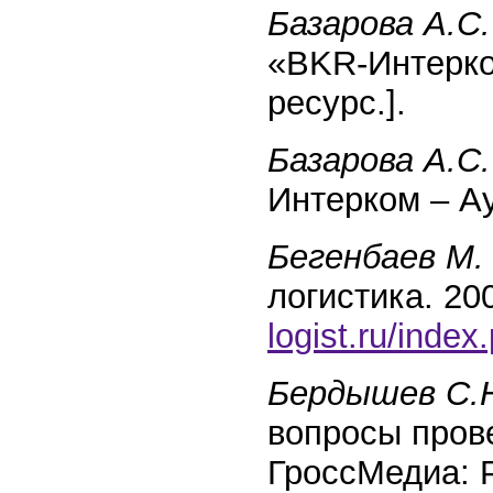
Базарова А.С.
«BKR-Интерко
ресурс.].
Базарова А.С.
Интерком – А
Бегенбаев М.
логистика. 200
logist.ru/inde
Бердышев С.
вопросы прове
ГроссМедиа: 