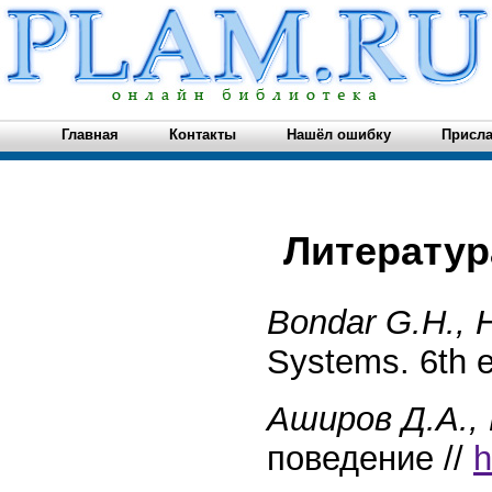
Главная
Контакты
Нашёл ошибку
Присла
Литератур
Bondar G.H.,
Systems. 6th e
Аширов Д.А.,
поведение //
h