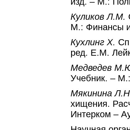
изд. – М.: Пол
Куликов Л.М.
М.: Финансы и
Кухлинг Х.
Спр
ред. Е.М. Лейк
Медведев М.
Учебник. – М.
Мякинина Л.Н
хищения. Рас
Интерком – А
Научная орга