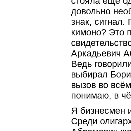
стояла ещё о
довольно необ
знак, сигнал.
кимоно? Это п
свидетельство
Аркадьевич Аб
Ведь говорили
выбирал Бори
вызов во всём
понимаю, в чё
Я бизнесмен 
Среди олигарх