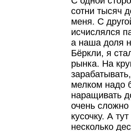
С одной стор
сотни тысяч 
меня. С друго
исчислялся па
а наша доля 
Бёркли, я ста
рынка. На кр
зарабатывать,
мелком надо 
наращивать до
очень сложно
кусочку. А ту
несколько де