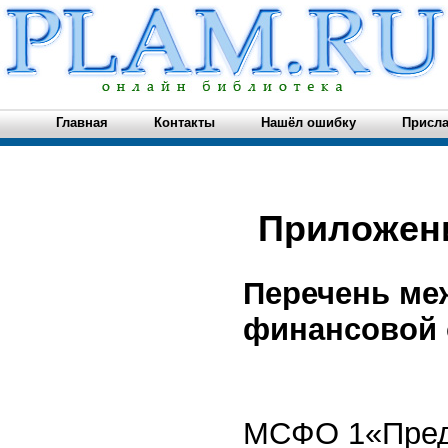
Главная
Контакты
Нашёл ошибку
Присла
Приложен
Перечень ме
финансовой 
МСФО 1«Предс