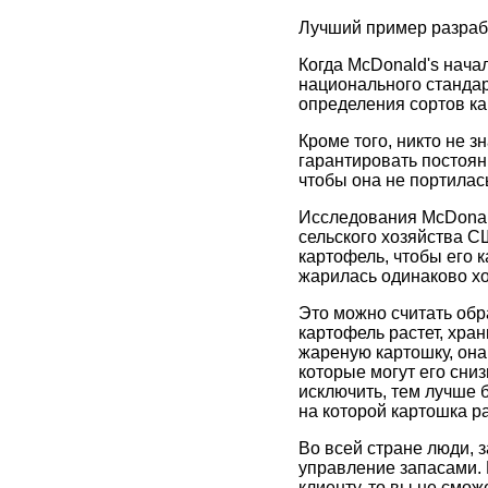
Лучший пример разрабо
Когда McDonald's нача
национального стандарт
определения сортов ка
Кроме того, никто не з
гарантировать постоянн
чтобы она не портилас
Исследования McDonald
сельского хозяйства С
картофель, чтобы его к
жарилась одинаково х
Это можно считать обр
картофель растет, хран
жареную картошку, она
которые могут его сни
исключить, тем лучше б
на которой картошка ра
Во всей стране люди, 
управление запасами. В
клиенту, то вы не смож