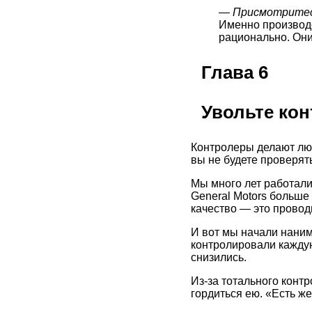
— Присмотритесь
Именно производс
рационально. Они
Глава 6
Увольте ко
Контролеры делают люд
вы не будете проверять
Мы много лет работали
General Motors больше
качество — это провод
И вот мы начали наним
контролировали каждую
снизились.
Из-за тотального контр
гордиться ею. «Есть же