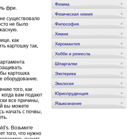
Физика
ль фри.
Физическая химия
 не существовало
осто не было
Философия
жасную.
Химия
ице, как
Хиромантия
ть картошку так,
Хобби и ремесла
партамента
Шпаргалки
ыращивать
обы картошка
Эзотерика
е оборудование.
Экология
нию того, как
Юриспруденция
, когда вам подают
ски все причины,
Языкознание
ий вы можете
сь начать с почвы,
еть.
d's. Возьмите
ет того, что нужно
желаемое, значит,