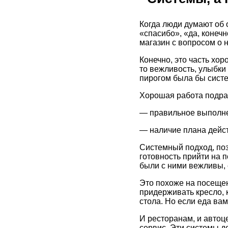
Когда люди думают об 
«спасибо», «да, конечн
магазин с вопросом о 
Конечно, это часть хор
то вежливость, улыбки
пирогом была бы систе
Хорошая работа подра
— правильное выполнен
— наличие плана действ
Системный подход, поз
готовность прийти на 
были с ними вежливы, 
Это похоже на посещен
придерживать кресло, к
стола. Но если еда вам
И ресторанам, и автоц
сервис. Эти системы д