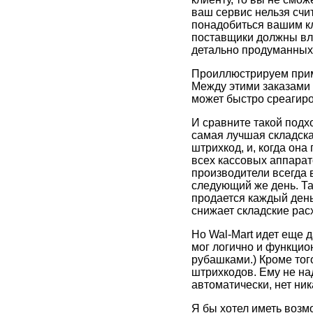
ваш сервис нельзя счит
понадобиться вашим кл
поставщики должны вла
детально продуманных 
Проиллюстрируем прим
Между этими заказами 
может быстро среагиро
И сравните такой подх
самая лучшая складска
штрихкод, и, когда она
всех кассовых аппарато
производители всегда в
следующий же день. Так
продается каждый день
снижает складские рас
Но Wal-Mart идет еще 
мог логично и функцио
рубашками.) Кроме тог
штрихкодов. Ему не над
автоматически, нет ник
Я бы хотел иметь возм