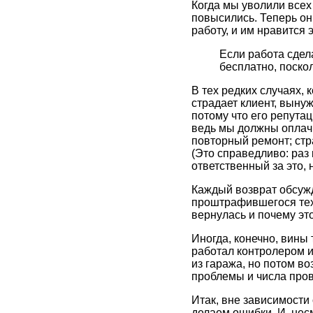
Когда мы уволили всех
повысились. Теперь он
работу, и им нравится
Если работа сдел
бесплатно, поско
В тех редких случаях, 
страдает клиент, выну
потому что его репутац
ведь мы должны оплачи
повторный ремонт; стр
(Это справедливо: раз 
ответственный за это, 
Каждый возврат обсужд
проштрафившегося техни
вернулась и почему эт
Иногда, конечно, вины 
работал контролером 
из гаража, но потом в
проблемы и числа пров
Итак, вне зависимости
делаем ошибки. И, нес