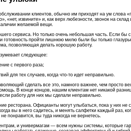
обслуживании клиентов, обычно им приходят на ум слова «
о», «нет, извините» и, как верх любезности, звонок на скла
наличии желаемой вещи.
ошего сервиса. Но только очень небольшая часть. Если бы 
 и готовность пройти лишнюю милю были бы только глазурь
ма, позволяющая делать хорошую работу.
зумевает следующее:
ие с первого раза;
ий для тех случаев, когда что-то идет неправильно.
воляющий сделать все это, намного важнее, чем просто ве
помощь. В конце концов, нашим клиентам нет никакой разни
если работу для них мы сделали неправильно.
ие ресторана. Официанты могут улыбаться, пока у них не с
огда вы в него садитесь, и менять салфетки каждый раз, ког
 не понравится, вы туда никогда не вернетесь.
ентрам, и универмагам — всем нужны системы, которые га
олжны работать слаженно, создавая эффективный и гибкий 