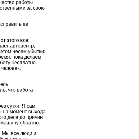
ачество работы
тственными за свою
исправить ее
от этого все:
ает автоцентр,
 этом несем убытки:
ремя, пока делаем
боту бесплатно.
 человек,
тель
ть, что работа
ез сутки. Я сам
ы на момент выхода
ого дела до причин
 машину обратно.
. Мы все люди и
будут иногда