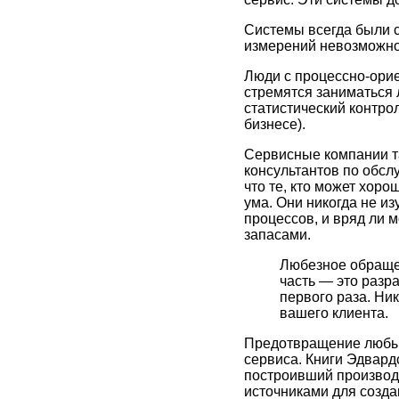
Системы всегда были с
измерений невозможно
Люди с процессно-ори
стремятся заниматься 
статистический контро
бизнесе).
Сервисные компании т
консультантов по обс
что те, кто может хор
ума. Они никогда не из
процессов, и вряд ли 
запасами.
Любезное обраще
часть — это разр
первого раза. Ник
вашего клиента.
Предотвращение любы
сервиса. Книги Эдвардс
построивший производ
источниками для созд