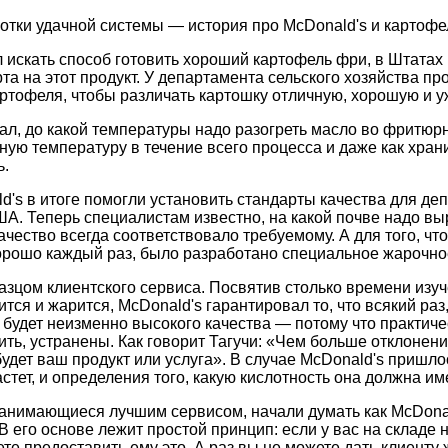
тки удачной системы — история про McDonald's и картофе
л искать способ готовить хороший картофель фри, в Штатах
а на этот продукт. У департамента сельского хозяйства пр
ртофеля, чтобы различать картошку отличную, хорошую и у
нал, до какой температуры надо разогреть масло во фритюрн
ую температуру в течение всего процесса и даже как храни
ь.
's в итоге помогли установить стандарты качества для де
ША. Теперь специалистам известно, на какой почве надо в
ачество всегда соответствовало требуемому. А для того, чт
орошо каждый раз, было разработано специальное жарочно
азцом клиентского сервиса. Посвятив столько времени изуче
ится и жарится, McDonald's гарантировал то, что всякий раз
 будет неизменно высокого качества — потому что практиче
зить, устранены. Как говорит Тагучи: «Чем больше отклонен
удет ваш продукт или услуга». В случае McDonald's пришло
стет, и определения того, какую кислотность она должна им
занимающиеся лучшим сервисом, начали думать как McDonal
 его основе лежит простой принцип: если у вас на складе н
ете предоставить ему это. А раз вы не можете дать клиенту 