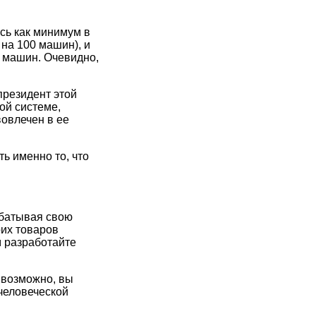
есь как минимум в
на 100 машин), и
0 машин. Очевидно,
президент этой
ой системе,
овлечен в ее
ь именно то, что
абатывая свою
оих товаров
м разработайте
 возможно, вы
 человеческой