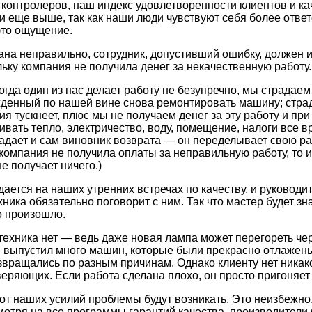
 контролеров, наш индекс удовлетворенности клиентов и к
и еще выше, так как наши люди чувствуют себя более отве
 это ощущение.
ана неправильно, сотрудник, допустивший ошибку, должен 
льку компания не получила денег за некачественную работу.
когда один из нас делает работу не безупречно, мы страдаем 
жденный по нашей вине снова ремонтировать машину; страд
ия тускнеет, плюс мы не получаем денег за эту работу и при
вать тепло, электричество, воду, помещение, налоги все в
адает и сам виновник возврата — он переделывает свою ра
компания не получила оплаты за неправильную работу, то и
не получает ничего.)
ается на наших утренних встречах по качеству, и руководи
ка обязательно поговорит с ним. Так что мастер будет зна
о произошло.
техника нет — ведь даже новая лампа может перегореть чер
и выпустил много машин, которые были прекрасно отлажен
озвращались по разным причинам. Однако клиенту нет никак
еряющих. Если работа сделана плохо, он просто пригоняет
 от наших усилий проблемы будут возникать. Это неизбежно
мотря на все программы гарантий качества, производители 