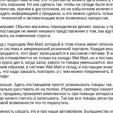
ать хорошим. Но как сделать так, чтобы на складе было все
иентам, причем в достаточном, но не избыточном количест
деть информацией о продажах, а это можно сделать толь
технологий и автоматизации всех возможных процессов.
ерами. Обычно магазины периодически делают заказы у п
поставщик не имеет никакого представления о том, как идут
вать на изменение спроса.
од с подходом Wal-Mart, который в этом плане имеет
отлич
я система в американской розничной торговле. Каждая вещ
 продается, этот факт записывается в кассовом счетчике. В 
в отправляются не только на склады Wal-Mart, но и постав
 курсе дел и, когда запас какого-то товара уменьшается, мог
им образом, в системе Wal-Mart и склад, и поставщик знают
, что надо заказать повторно, а с чем можно повременить.
ходы.
дальше. Здесь поставщиков просят упаковывать товары так
нально расставить их на полках. (Например, свитера пакуют
о, продавец проверяет комплектность при помощи аппарат
о ничего считать и записывать. Так как все товары регист
акой возможности что-то перепутать.
ожность сказать это и про наши автомобили. Большинство и