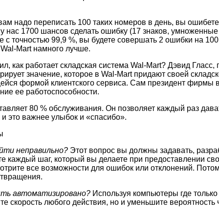
 вам надо переписать 100 таких номеров в день, вы ошибет
 у нас 1700 шансов сделать ошибку (17 знаков, умноженные 
е с точностью 99,9 %, вы будете совершать 2 ошибки на 10
Wal-Mart намного лучше.
ил, как работает складская система Wal-Mart? Дэвид Гласс, 
рирует значение, которое в Wal-Mart придают своей складск
ейся формой клиентского сервиса. Сам президент фирмы в
ние ее работоспособности.
авляет 80 % обслуживания. Он позволяет каждый раз дават
 и это важнее улыбок и «спасибо».
ы
йти неправильно?
Этот вопрос вы должны задавать, разр
те каждый шаг, который вы делаете при предоставлении св
смотрите все возможности для ошибок или отклонений. Пото
отвращения.
ть автоматизировано?
Используя компьютеры где только
ите скорость любого действия, но и уменьшите вероятность