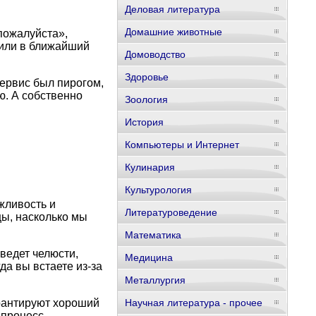
Деловая литература
Домашние животные
пожалуйста»,
д или в ближайший
Домоводство
Здоровье
сервис был пирогом,
ю. А собственно
Зоология
История
Компьютеры и Интернет
Кулинария
Культурология
жливость и
Литературоведение
цы, насколько мы
Математика
ведет челюсти,
Медицина
да вы встаете из-за
Металлургия
рантируют хороший
Научная литература - прочее
процесс.