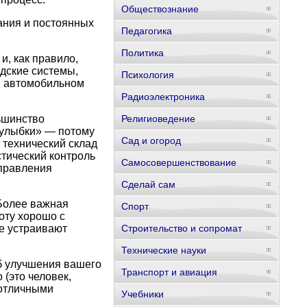
Обществознание
ания и постоянных
Педагогика
Политика
, как правило,
адские системы,
Психология
в автомобильном
Радиоэлектроника
ьшинство
Религиоведение
«улыбки» — потому
Сад и огород
 технический склад
стический контроль
Самосовершенствование
управления
Сделай сам
Более важная
Спорт
оту хорошо с
не устраивают
Строительство и сопромат
Технические науки
 улучшения вашего
Транспорт и авиация
 (это человек,
 отличными
Учебники