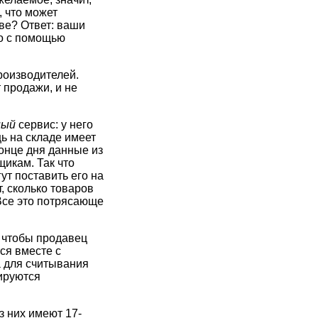
, что может
ве? Ответ: ваши
ко с помощью
роизводителей.
 продажи, и не
ный
сервис: у него
ь на складе имеет
конце дня данные из
щикам. Так что
ут поставить его на
, сколько товаров
 Все это потрясающе
, чтобы продавец
ся вместе с
а для считывания
рируются
з них имеют 17-