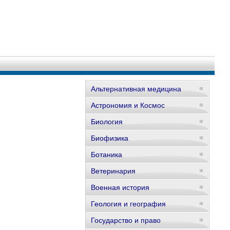
Альтернативная медицина
Астрономия и Космос
Биология
Биофизика
Ботаника
Ветеринария
Военная история
Геология и география
Государство и право