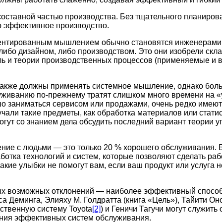
оставной частью производства. Без тщательного планиров
 эффективное производство.
ентированным мышлением обычно становятся инженерами и
либо дизайном, либо производством. Это они изобрели скл
ль и теории производственных процессов (применяемые и 
акже должны применять системное мышление, однако бол
луживанию по-прежнему тратят слишком много времени на 
ошо заниматься сервисом или продажами, очень редко имеют
учали такие предметы, как обработка материалов или стати
могут со знанием дела обсудить последний вариант теории 
ние с людьми — это только 20 % хорошего обслуживания. 
аботка технологий и систем, которые позволяют сделать раб
акие улыбки не помогут вам, если ваш продукт или услуга 
х возможных отклонений — наиболее эффективный способ
а Деминга, Элияху М. Голдратта (книга «Цель»), Тайити Оно
ственную систему Toyota
[2]
) и Геничи Тагучи могут служить
ания эффективных систем обслуживания.