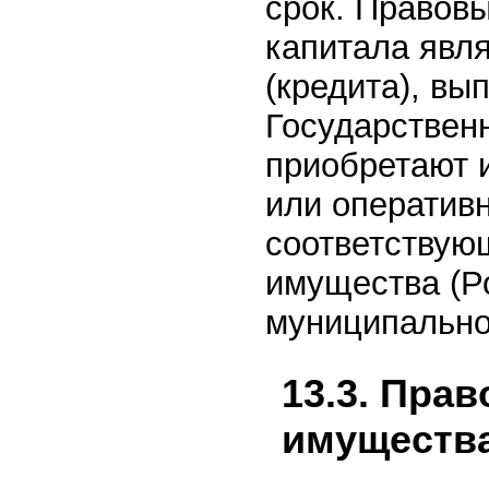
срок. Правов
капитала явл
(кредита), вы
Государствен
приобретают 
или оператив
соответствую
имущества (Р
муниципально
13.3. Пра
имуществ