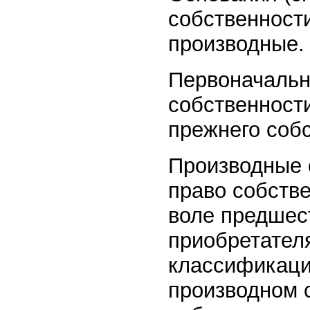
собственност
производные.
Первоначальны
собственност
прежнего соб
Производные 
право собстве
воле предшес
приобретател
классификации
производном 