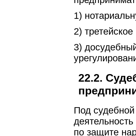
1) нотариаль
2) третейское
3) досудебны
урегулирован
22.2. Суд
предприн
Под судебной
деятельность
по защите на