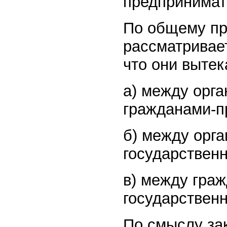
предпринимате
По общему пр
рассматривае
что они выте
а) между орг
гражданами-п
б) между орг
государствен
в) между гра
государствен
По смыслу за