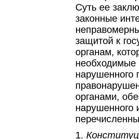
Суть ее заклю
законные инт
неправомерны
защитой к го
органам, кот
необходимые 
нарушенного 
правонарушен
органами, об
нарушенного 
перечисленны
1.
Конституц