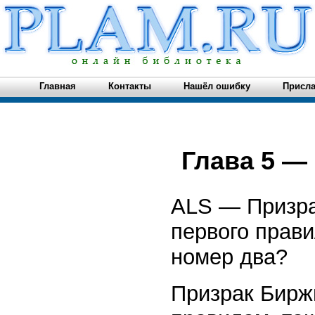
Главная
Контакты
Нашёл ошибку
Присла
Глава 5 —
ALS — Призра
первого прави
номер два?
Призрак Бирж