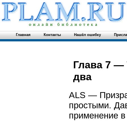
Главная
Контакты
Нашёл ошибку
Присла
Глава 7 —
два
ALS — Призра
простыми. Да
применение в