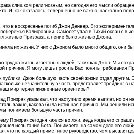
рака слишком религиозным, но сегодня его мысли обращены
то. И, как оказалось, совершенно не важно, насколько подг
, что в воскресенье погиб Джон Денвер. Его эксперимента
 побережья Калифорнии. Самолет упал в Тихий океан с вы
ыл жизнью Призрака, а пение было жизнью Джона.
иняла их жизни. У них с Джоном было много общего, они б
ько трудна жизнь известных людей, таких как Джон. Мы сохр
ой причине. Я могу лишь просить Вас понять требования Пр
х публики, Джон большую часть своей жизни отдал другим. 
насколько незначительную часть представляет трейдинг в н
 наш мир теряет жизненные ориентиры?
ад Призрак указывал, что наступило время выплат, но он н
 столь важно, какова была истинная причина. Мы решили ис
 мы понимаем большую часть причин.
ему Призрак сегодня каялся во лжи, ведь когда его спрашив
прошел испытание Бога. Понимаете, на самом деле его люб
, что не каждый примет иное руководство, чем высшая це