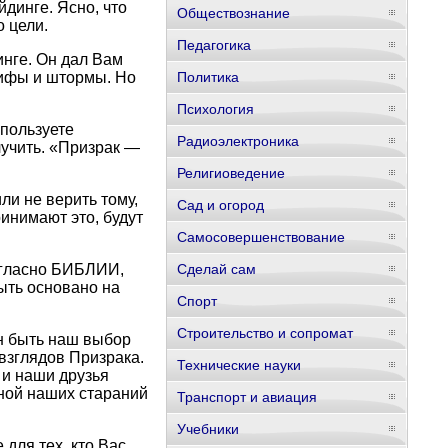
динге. Ясно, что
Обществознание
 цели.
Педагогика
инге. Он дал Вам
рифы и штормы. Но
Политика
Психология
пользуете
Радиоэлектроника
лучить. «Призрак —
Религиоведение
ли не верить тому,
Сад и огород
ринимают это, будут
Самосовершенствование
огласно БИБЛИИ,
Сделай сам
ыть основано на
Спорт
Строительство и сопромат
н быть наш выбор
взглядов Призрака.
Технические науки
 и наши друзья
ной наших стараний
Транспорт и авиация
Учебники
для тех, кто Вас