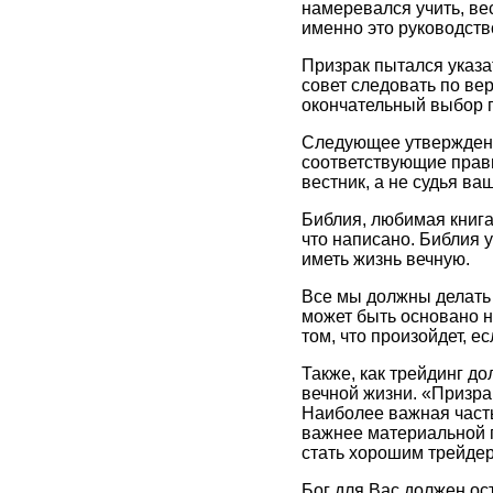
намеревался учить, ве
именно это руководств
Призрак пытался указат
совет следовать по ве
окончательный выбор п
Следующее утверждение
соответствующие прави
вестник, а не судья ва
Библия, любимая книга
что написано. Библия ук
иметь жизнь вечную.
Все мы должны делать 
может быть основано н
том, что произойдет, 
Также, как трейдинг д
вечной жизни. «Призра
Наиболее важная часть
важнее материальной п
стать хорошим трейде
Бог для Вас должен ос