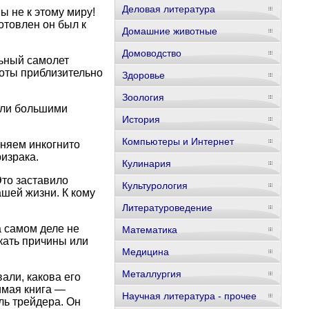
Деловая литература
 не к этому миру!
отовлен он был к
Домашние животные
Домоводство
льный самолет
соты приблизительно
Здоровье
Зоология
ыли большими
История
Компьютеры и Интернет
аняем инкогнито
израка.
Кулинария
Это заставило
Культурология
ашей жизни. К кому
Литературоведение
а самом деле не
Математика
кать причины или
Медицина
Металлургия
али, какова его
имая книга —
Научная литература - прочее
ль трейдера. Он