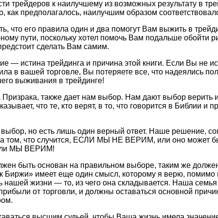
сти трейдеров к наилучшему из возможных результату в трей
о, как предполагалось, наилучшим образом соответствовало
ь, что его правила один и два помогут Вам выжить в трейд
рному пути, поскольку хотел помочь Вам подальше обойти 
редстоит сделать Вам самим.
 — истина трейдинга и причина этой книги. Если Вы не ис
ла в вашей торговле, Вы потеряете все, что надеялись по
шего выживания в трейдинге!
 Призрака, также дает нам выбор. Нам дают выбор верить и
азывает, что те, кто верят, в то, что говорится в Библии и п
выбор, но есть лишь один верный ответ. Наше решение, с
а том, что случится, ЕСЛИ МЫ НЕ ВЕРИМ, или оно может б
если МЫ ВЕРИМ!
олжен быть основан на правильном выборе, таким же долже
к Биржи» имеет еще один смысл, которому я верю, помимо 
 нашей жизни — то, из чего она складывается. Наша семья
рибыли от торговли, и должны оставаться основной причи
ром.
таваться высшим судьей, чтобы Ваша жизнь имела значение 