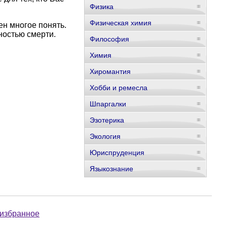
Физика
Физическая химия
ен многое понять.
ностью смерти.
Философия
Химия
Хиромантия
Хобби и ремесла
Шпаргалки
Эзотерика
Экология
Юриспруденция
Языкознание
 избранное