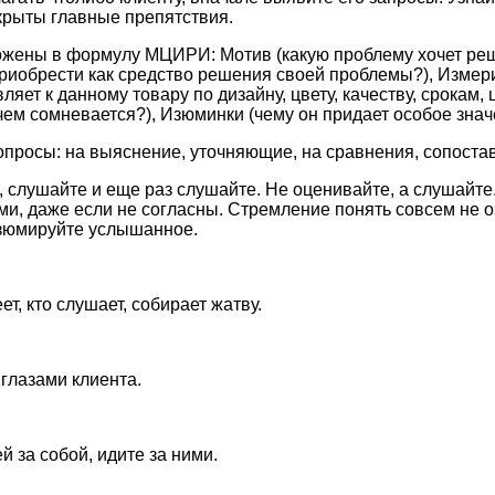
скрыты главные препятствия.
ожены в формулу МЦИРИ: Мотив (какую проблему хочет реш
 приобрести как средство решения своей проблемы?), Измери
яет к данному товару по дизайну, цвету, качеству, срокам, ц
 чем сомневается?), Изюминки (чему он придает особое знач
опросы: на выяснение, уточняющие, на сравнения, сопоста
, слушайте и еще раз слушайте. Не оценивайте, а слушайт
и, даже если не согласны. Стремление понять совсем не о
зюмируйте услышанное.
еет, кто слушает, собирает жатву.
 глазами клиента.
 за собой, идите за ними.