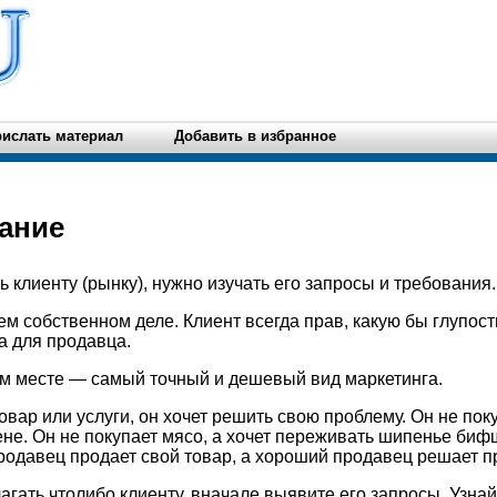
ислать материал
Добавить в избранное
ание
ть клиенту (рынку), нужно изучать его запросы и требования.
оем собственном деле. Клиент всегда прав, какую бы глупость
а для продавца.
ем месте — самый точный и дешевый вид маркетинга.
товар или услуги, он хочет решить свою проблему. Он не поку
тене. Он не покупает мясо, а хочет переживать шипенье биф
одавец продает свой товар, а хороший продавец решает п
агать чтолибо клиенту, вначале выявите его запросы. Узнай