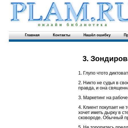
Главная
Контакты
Нашёл ошибку
Пр
3. Зондиров
1. Глупо чтото диктова
2. Никто не судья в св
правда, и она священн
3. Маркетинг на рабоч
4. Клиент покупает не 
хочет иметь дырку в с
сковороде. Обычный пр
5. Не торопитесь предл