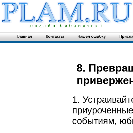
Главная
Контакты
Нашёл ошибку
Присла
8. Превра
приверже
1. Устраивайт
приуроченные
событиям, юб