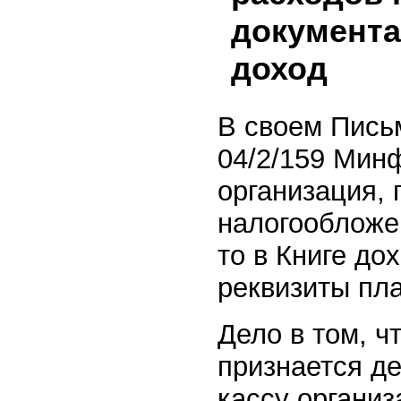
документа
доход
В своем Письм
04/2/159 Минф
организация,
налогообложен
то в Книге до
реквизиты пл
Дело в том, ч
признается д
кассу организ