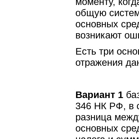
моменту, когд
общую систем
основных сред
возникают оши
Есть три осн
отражения дан
Вариант 1
баз
346 НК РФ, в 
разница межд
основных сред