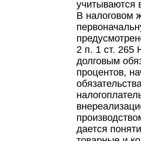
учитываются 
В налоговом ж
первоначальн
предусмотрен
2 п. 1 ст. 26
долговым обяз
процентов, н
обязательств
налогоплател
внереализаци
производством
дается поняти
товарные и к