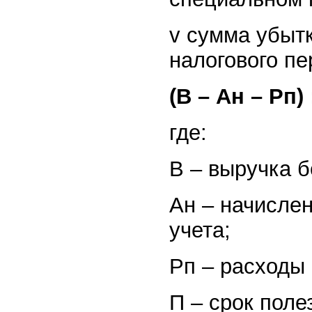
v сумма убытк
налогового пе
(В – Ан – Рп) 
где:
В – выручка б
Ан – начисле
учета;
Рп – расходы 
П – срок поле