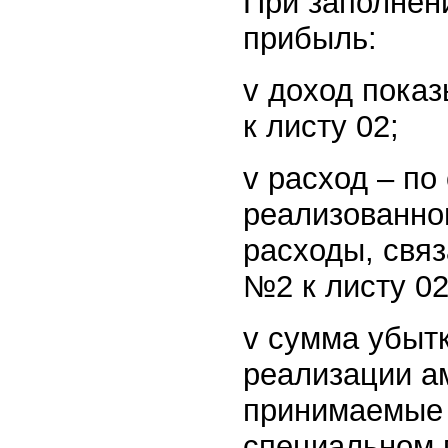
При заполнен
прибыль:
v доход показ
к листу 02;
v расход – по
реализованно
расходы, свя
№2 к листу 02
v сумма убытк
реализации а
принимаемые 
специальном 