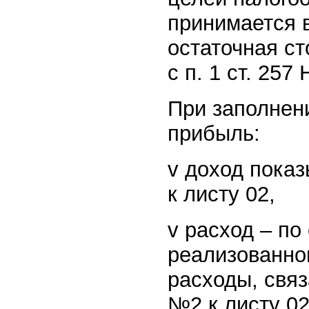
принимается в
остаточная ст
с п. 1 ст. 257
При заполнен
прибыль:
v доход пока
к листу 02,
v расход – по
реализованно
расходы, свя
№2 к листу 02