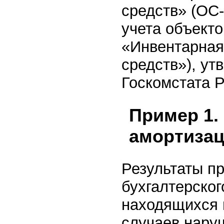
средств» (ОС-
учета объекто
«Инвентарная
средств»), у
Госкомстата Р
Пример 1.
амортиза
Результаты п
бухгалтерског
находящихся в
случаев нару