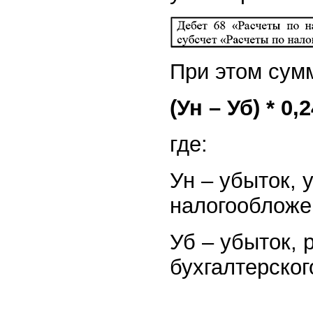
При этом сум
(Ун – Уб) * 0,2
где:
Ун – убыток,
налогообложе
Уб – убыток,
бухгалтерског