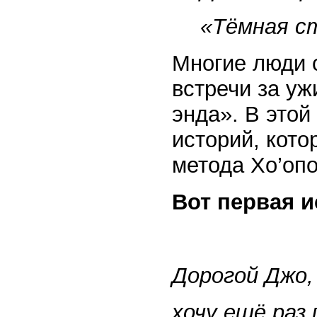
«Тёмная с
Многие люди 
встречи за у
энда». В этой
историй, кот
метода Хо’оп
Вот первая и
Дорогой Джо,
хочу ещё раз