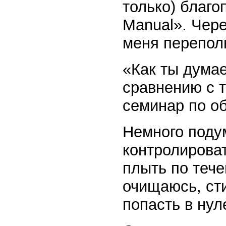
только) благоп
Manual». Чере
меня переполн
«Как ты думае
сравнению с т
семинар по о
Немного подум
контролирова
плыть по тече
очищаюсь, ст
попасть в нул