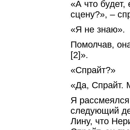
«А что будет,
сцену?», – сп
«Я не знаю».
Помолчав, она
[2]».
«Спрайт?»
«Да, Спрайт. 
Я рассмеялся
следующий де
Лину, что Не