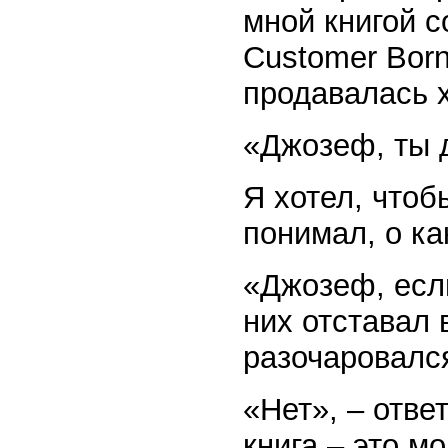
мной книгой с
Customer Born
продавалась 
«Джозеф, ты 
Я хотел, чтоб
понимал, о ка
«Джозеф, если
них отставал 
разочаровалс
«Нет», – отве
книга – это м