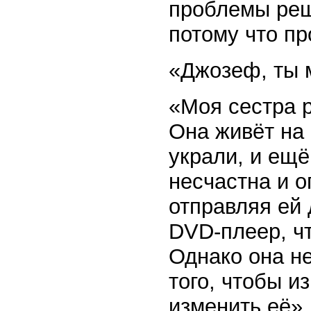
проблемы реш
потому что п
«Джозеф, ты 
«Моя сестра р
Она живёт на 
украли, и ещё
несчастна и о
отправляя ей 
DVD-плеер, ч
Однако она н
того, чтобы и
изменить её».