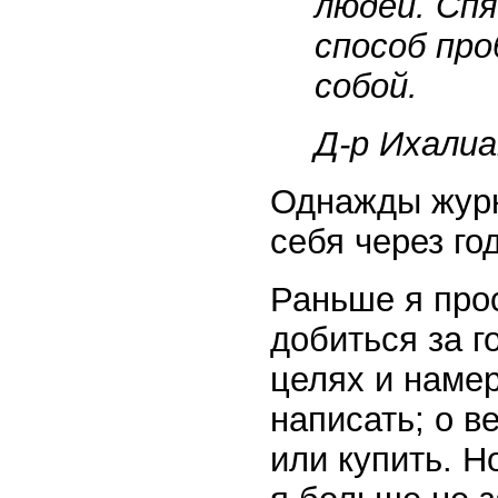
людей. Сп
способ про
собой.
Д-р Ихалиа
Однажды журн
себя через го
Раньше я про
добиться за г
целях и намер
написать; о в
или купить. 