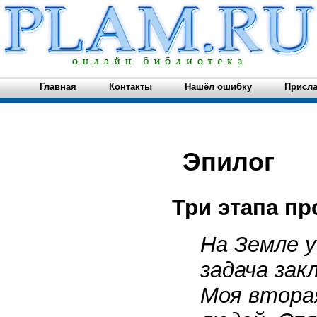
Главная
Контакты
Нашёл ошибку
Присла
Эпилог
Три этапа п
На Земле у
задача зак
Моя втора