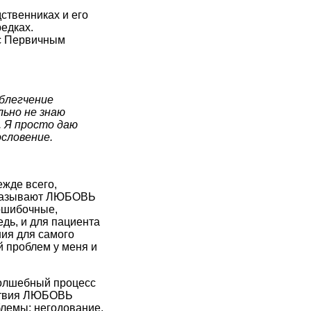
ственниках и его
редках.
 с Первичным
облегчение
льно не знаю
. Я просто даю
словение.
жде всего,
е называют ЛЮБОВЬ
ошибочные,
дь, и для пациента
ния для самого
й проблем у меня и
волшебный процесс
йствия ЛЮБОВЬ
блемы: негодование,