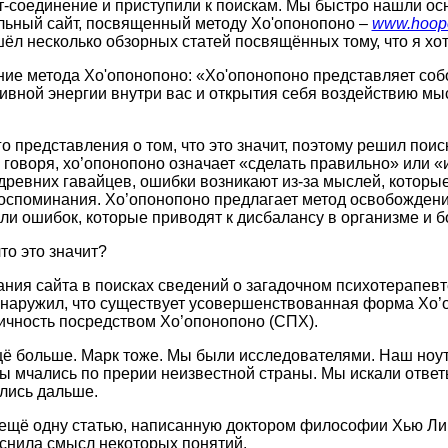
-соединение и приступили к поискам. Мы быстро нашли ос
ьный сайт, посвященный методу Хо'опонопоно –
www.hoop
ёл несколько обзорных статей посвящённых тому, что я хот
ие метода Хо'опонопоно: «Хо'опонопоно представляет соб
ивной энергии внутри вас и открытия себя воздействию мыс
о представления о том, что это значит, поэтому решил поис
говоря, хо’опонопоно означает «сделать правильно» или «
ревних гавайцев, ошибки возникают из-за мыслей, которы
споминания. Хо’опонопоно предлагает метод освобождения
и ошибок, которые приводят к дисбалансу в организме и б
что это значит?
ания сайта в поисках сведений о загадочном психотерапевт
обнаружил, что существует усовершенствованная форма Хо’
ичность посредством Хо’опонопоно (СПХ).
ё больше. Марк тоже. Мы были исследователями. Наш ноут
ы мчались по прерии неизвестной страны. Мы искали ответ
лись дальше.
ещё одну статью, написанную доктором философии Хью Ли
снила смысл некоторых понятий.