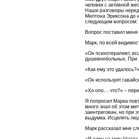
человек с активной же
Наши разговоры неред
Милтона Эриксона до н
следующим вопросом: «
Вопрос поставил меня 
Марк, по всей видимос
«Он психотерапевт, ис
душевнобольных. При э
«Как ему это удалось?
«Он использует гавайс
«Хо опо… что?» – пере
Я попросил Марка повт
много знал об этом ме
заинтригован, но при э
выдумка. Исцелять люде
Марк рассказал мне с
«Я езжу на гору Шаста