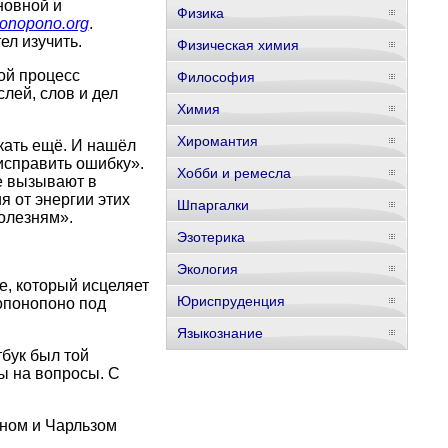
новной и
Физика
onopono.org
.
ел изучить.
Физическая химия
ой процесс
Философия
лей, слов и дел
Химия
Хиромантия
кать ещё. И нашёл
исправить ошибку».
Хобби и ремесла
е вызывают в
 от энергии этих
Шпаргалки
олезням».
Эзотерика
Экология
е, который исцеляет
Юриспруденция
опонопоно под
Языкознание
бук был той
ы на вопросы. С
ном и Чарльзом