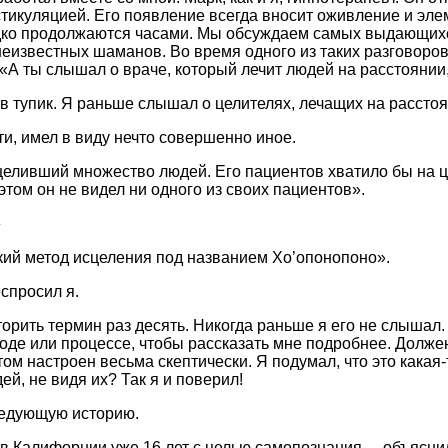
стикуляцией. Его появление всегда вносит оживление и эл
ко продолжаются часами. Мы обсуждаем самых выдающихс
еизвестных шаманов. Во время одного из таких разговоро
А ты слышал о враче, который лечит людей на расстоянии,
в тупик. Я раньше слышал о целителях, лечащих на расстоя
ти, имел в виду нечто совершенно иное.
целивший множество людей. Его пациентов хватило бы на 
том он не видел ни одного из своих пациентов».
»
кий метод исцеления под названием Хо’опонопоно».
спросил я.
орить термин раз десять. Никогда раньше я его не слышал. 
тоде или процессе, чтобы рассказать мне подробнее. Должен
том настроен весьма скептически. Я подумал, что это какая
й, не видя их? Так я и поверил!
ледующую историю.
 в Калифорнии уже 16 лет с целью самопознания, – объясни