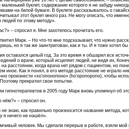
 маленький буклет, содержание которого я не забуду никогд
квами на белой бумаге. В буклете рассказывалось о гавайск
читывал этот буклет много раз. Не могу описать, что именно
л людей по этому методу».
час?» – спросил я. Мне захотелось прочитать его.
ответил Марк. – Но что-то мне подсказывает, что нужно расск
ришь, но я так же заинтригован, как и ты. И я тоже хотел бы
я оставался целый год. За это время я обшарил все исто
едений о враче, который исцеляет людей, не видя их, Коне
на расстоянии, когда врача нет рядом с пациентом, но пони
ем иное. Как я понял, в его методе расстояние не играло ни
менно произнести «хо'опонопоно» (ho'oponopono), чтобы испо
 Поэтому прекратил свои попытки.
 гипнотерапевтов в 2005 году Марк вновь упомянул об это
о нём?» – спросил он.
 не знаю, как правильно произносится название метода, кот
у я ничего не нашёл».
мчивый человек. Мы сделали перерыв в работе, взяли мой 