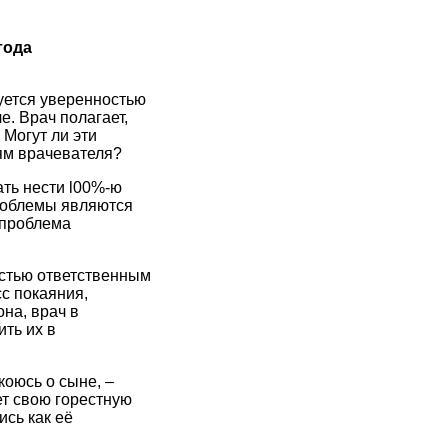
тода
уется уверенностью
е. Врач полагает,
 Могут ли эти
ям врачевателя?
ть нести l00%-ю
проблемы являются
 проблема
остью ответственным
с покаяния,
на, врач в
ть их в
коюсь о сыне, –
ет свою горестную
сь как её