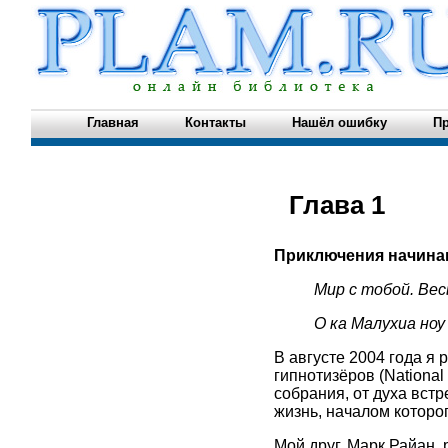
Главная
Контакты
Нашёл ошибку
Пр
Глава 1
Приключения начина
Мир с тобой. Вес
О ка Малухиа ноу 
В августе 2004 года я
гипнотизёров (National
собрания, от духа вст
жизнь, началом которог
Мой друг, Марк Райан, 