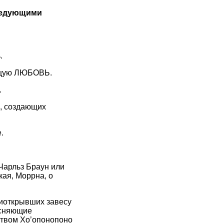
следующими
.
ающую ЛЮБОВЬ.
.
й, создающих
.
 Чарльз Браун или
кая, Моррна, о
риоткрывших завесу
ясняющие
ством Хо’опонопоно