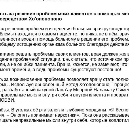
ость за решение проблем моих клиентов с помощью ме
посредством Хо'опонопоно
ах решения проблем и исцеления больных врач руководств
облемы находится в самом пациенте, но никак не в нём, врач
ственности входит помощь больному в решении его проблем.
 общему истощению организма больного благодаря действи
тивно решать проблемы своих клиентов, врач должен жела
дание проблемной ситуации, т. е, считать, что источником 
и, а не ошибки пациента. Врачи, кажется, не замечают, что
мент времени, а ведь проблемы существуют постоянно!
ь за возникновение проблемы позволяет врачу стать полн
емы. Используя обновлённый метод Хо’опонопоно – процес
, разработанный кахуной Лапа’ау Моррной Наламаку Симео
правильные мысли внутри себя и внутри клиента и преврати
ЛЮБВИ.
лёзы. В уголках её рта залегли глубокие морщины. «Я беспо
ия. – Он опять принимает наркотики». Пока она рассказыва
ищать неправильные мысли внутри себя, которые воплотили