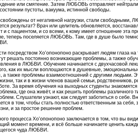
суждение или смятение. Затем ЛЮБОВЬ отправляет нейтрал
 состоянии пустоты, вакуума, истинной свободы.
освобождены от негативной нагрузки, стали свободными,
ается результат? Врач или целитель обновляется, восстана
 и с пациентом, и со всеми, к кому имеет отношение эта про
е, теперь поселяется ЛЮБОВЬ. Там, где в душе было темно
ВИ.
ти посредством Хо’опонопоно раскрывает людям глаза на т
огут решать постоянно возникающие проблемы, а также обуч
овления в ЛЮБВИ. Обучение начинается с двухчасовой лек
того, как их мысли воплощаются в душевные, эмоциональны
 а также проблемы взаимоотношений с другими людьми. Э
жизни, так и в жизни членов вашей семьи, родственников, р
боте. За время обучения на выходных студенты знакомятся 
облема, где она живёт, и как решить проблемы различного 
блем. Слушатели узнают, как следует заботиться о себе. 
ется в том, чтобы стать полностью ответственным за себя, з
зни, и за простое решение проблем.
го процесса Хо’опонопоно заключается в том, что вы види
щий момент времени, и всё больше начинаете ценить кажд
щегося чуда ЛЮБВИ.