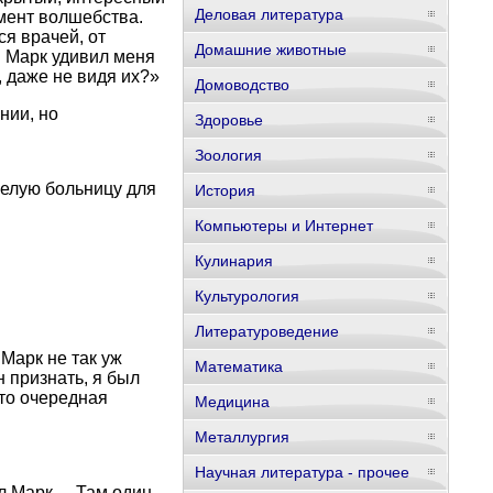
Деловая литература
емент волшебства.
я врачей, от
Домашние животные
в Марк удивил меня
 даже не видя их?»
Домоводство
нии, но
Здоровье
Зоология
целую больницу для
История
Компьютеры и Интернет
Кулинария
Культурология
Литературоведение
Марк не так уж
Математика
 признать, я был
-то очередная
Медицина
Металлургия
Научная литература - прочее
л Марк. – Там один