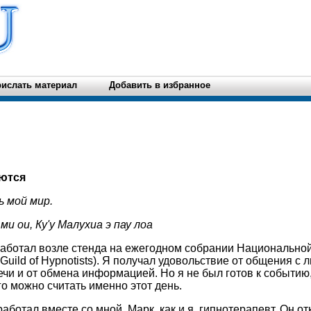
ислать материал
Добавить в избранное
ются
ь мой мир.
ми ои, Ку'у Малухиа э пау лоа
 работал возле стенда на ежегодном собрании Национально
 Guild of Hypnotists). Я получал удовольствие от общения с л
речи и от обмена информацией. Но я не был готов к событи
о можно считать именно этот день.
работал вместе со мной. Марк, как и я, гипнотерапевт. Он 