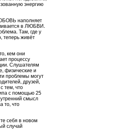
изованную энергию
 ЛЮБОВЬ наполняет
вливается в ЛЮБВИ.
блема. Там, где у
, теперь живёт
о, кем они
ает процессу
ции. Слушателям
е, физические и
ти проблемы могут
одителей, друзей,
с тем, что
типа с помощью 25
Внутренний смысл
а то, что
те себя в новом
ый случай