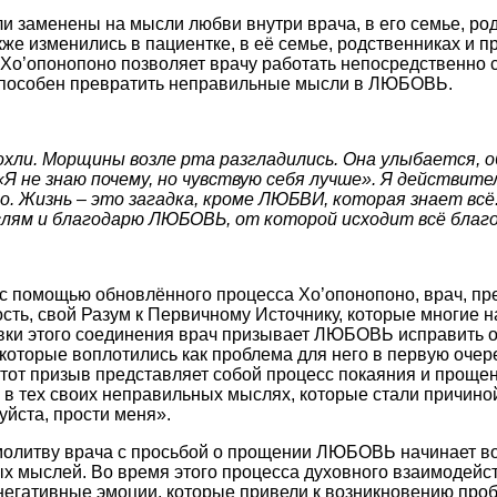
заменены на мысли любви внутри врача, в его семье, род
же изменились в пациентке, в её семье, родственниках и п
Хо’опонопоно позволяет врачу работать непосредственно
способен превратить неправильные мысли в ЛЮБОВЬ.
сохли. Морщины возле рта разгладились. Она улыбается, 
«Я не знаю почему, но чувствую себя лучше». Я действите
о. Жизнь – это загадка, кроме ЛЮБВИ, которая знает всё
ям и благодарю ЛЮБОВЬ, от которой исходит всё благо
 помощью обновлённого процесса Хо’опонопоно, врач, пре
ость, свой Разум к Первичному Источнику, которые многи
овки этого соединения врач призывает ЛЮБОВЬ исправить 
которые воплотились как проблема для него в первую очере
Этот призыв представляет собой процесс покаяния и проще
 в тех своих неправильных мыслях, которые стали причино
уйста, прости меня».
 молитву врача с просьбой о прощении ЛЮБОВЬ начинает 
х мыслей. Во время этого процесса духовного взаимоде
негативные эмоции, которые привели к возникновению про