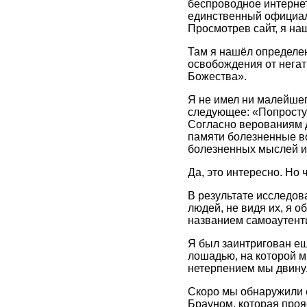
беспроводное интернет
единственный официал
Просмотрев сайт, я наш
Там я нашёл определен
освобождения от негат
Божества».
Я не имел ни малейшег
следующее: «Попросту 
Согласно верованиям д
памяти болезненные во
болезненных мыслей ил
Да, это интересно. Но 
В результате исследов
людей, не видя их, я 
названием самоаутент
Я был заинтригован ещ
лошадью, на которой м
нетерпением мы двину
Скоро мы обнаружили 
Брауном, которая проя