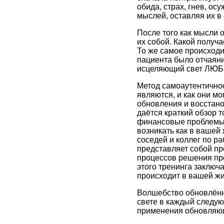
обида, страх, гнев, о
мыслей, оставляя их в
После того как мысли 
их собой. Какой получ
То же самое происходит
пациента было отчаяни
исцеляющий свет ЛЮБ
Метод самоаутентичнос
являются, и как они м
обновления и восстан
даётся краткий обзор 
финансовые проблемы,
возникать как в вашей 
соседей и коллег по ра
представляет собой пр
процессов решения про
этого тренинга заключа
происходит в вашей жи
Волшебство обновлённо
свете в каждый следую
применения обновляю