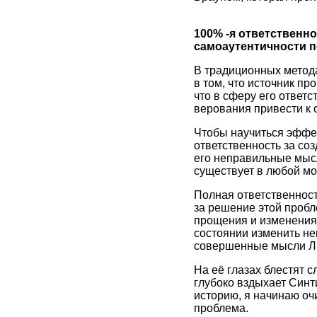
100% -я ответственн
самоаутентичности 
В традиционных метод
в том, что источник пр
что в сферу его ответ
верования привести к
Чтобы научиться эффек
ответственность за соз
его неправильные мысл
существует в любой мо
Полная ответственност
за решение этой пробл
прощения и изменения
состоянии изменить не
совершенные мысли 
На её глазах блестят с
глубоко вздыхает Синт
историю, я начинаю оч
проблема.