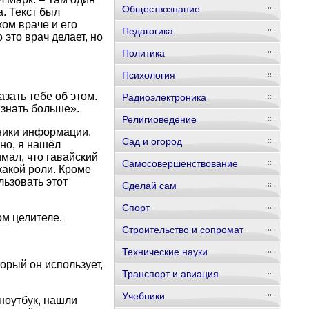
Обществознание
а. Текст был
ом враче и его
Педагогика
 это врач делает, но
Политика
Психология
азать тебе об этом.
Радиоэлектроника
 знать больше».
Религиоведение
чники информации,
Сад и огород
чно, я нашёл
мал, что гавайский
Самосовершенствование
какой роли. Кроме
льзовать этот
Сделай сам
Спорт
м целителе.
Строительство и сопромат
Технические науки
орый он использует,
Транспорт и авиация
Учебники
ноутбук, нашли