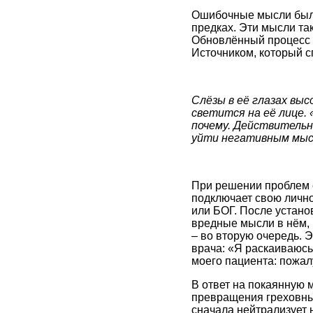
Ошибочные мысли были 
предках. Эти мысли так
Обновлённый процесс 
Источником, который 
Слёзы в её глазах вы
светится на её лице. 
почему. Действительн
уйти негативным мысл
При решении проблем с
подключает свою личн
или БОГ. После устан
вредные мысли в нём, 
– во вторую очередь. 
врача: «Я раскаиваюсь
моего пациента: пожал
В ответ на покаянную
превращения греховны
сначала нейтрализует 