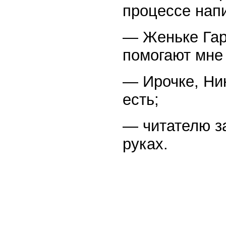
процессе нап
— Женьке Гари
помогают мне 
— Ирочке, Ник
есть;
— читателю за
руках.