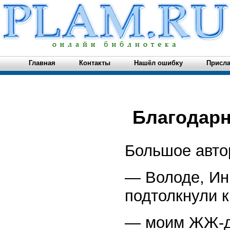
Главная
Контакты
Нашёл ошибку
Присла
Благодар
Большое авто
— Володе, Инг
подтолкнули 
— моим ЖЖ-др