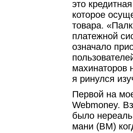
это кредитная
которое осущ
товара. «Пал
платежной сис
означало при
пользователе
махинаторов н
я ринулся изу
Первой на мо
Webmoney. Вз
было нереальн
мани (ВМ) ког