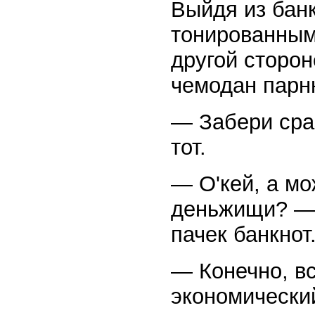
Выйдя из банк
тонированным
другой сторо
чемодан парн
— Забери сра
тот.
— О'кей, а мо
деньжищи? — 
пачек банкнот
— Конечно, в
экономический