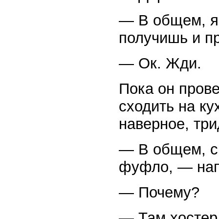
— В общем, я
получишь и п
— Ок. Жди.
Пока он прове
сходить на ку
наверное, три
— В общем, с
фуфло, — нап
— Почему?
— Там хостер