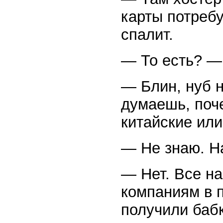
карты потребу
спалит.
— То есть? — 
— Блин, нуб н
думаешь, поч
китайские или
— Не знаю. На
— Нет. Все н
компаниям в 
получили бабк