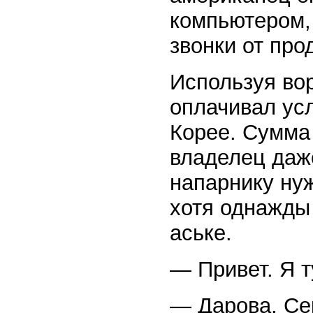
компьютером,
звонки от про
Используя во
оплачивал усл
Корее. Сумма
владелец даж
напарнику нуж
хотя однажды 
аське.
— Привет. Я 
— Дарова. Се