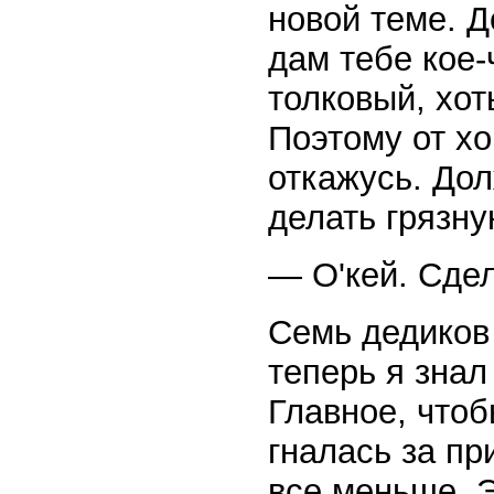
новой теме. Д
дам тебе кое-
толковый, хот
Поэтому от х
откажусь. Дол
делать грязну
— О'кей. Сде
Семь дедиков
теперь я знал
Главное, чтоб
гналась за пр
все меньше. 