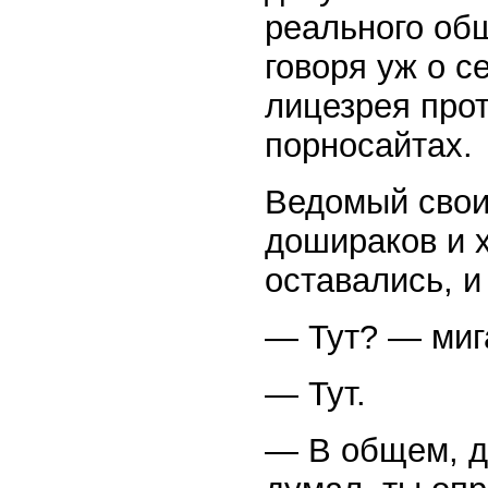
реального об
говоря уж о с
лицезрея про
порносайтах.
Ведомый свои
дошираков и 
оставались, и
— Тут? — миг
— Тут.
— В общем, де