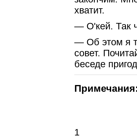
хватит.
— О'кей. Так 
— Об этом я т
совет. Почита
беседе пригод
Примечания
1