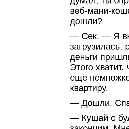
думал, ты оп
веб-мани-коше
дошли?
— Сек. — Я в
загрузилась, 
деньги пришли
Этого хватит,
еще немножко
квартиру.
— Дошли. Спа
— Кушай с бу
закончим. Мне