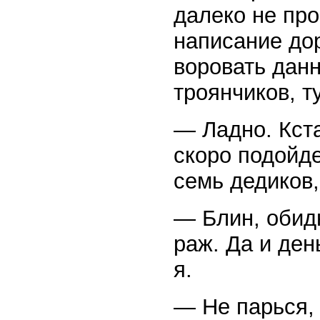
далеко не про
написание дор
воровать данн
троянчиков, т
— Ладно. Кста
скоро подойд
семь дедиков,
— Блин, обидн
раж. Да и де
я.
— Не парься, 