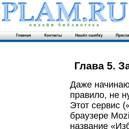
Главная
Контакты
Нашёл ошибку
Присла
Глава 5. З
Даже начинаю
правило, не н
Этот сервис (
браузере Mozil
название «Изб