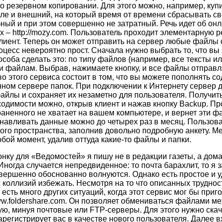
о резервном копировании. Для этого можно, например, куп
исле и внешний, на который время от времени сбрасывать св
бный и при этом совершенно не затратный. Речь идет об он
 – http://mozy.com. Пользователь проходит элементарную р
лиент. Теперь он может отправить на сервер любые файлы
оцесс невероятно прост. Сначала нужно выбрать то, что вы
особа сделать это: по типу файлов (например, все тексты и
и файлам. Выбрав, нажимаете кнопку, и все файлы отправл
о этого сервиса состоит в том, что вы можете пополнять с
ном сервере папок. При подключении к Интернету сервер д
йлы и сохраняет их незаметно для пользователя. Получит
ходимости можно, открыв клиент и нажав кнопку Backup. П
раненного не хватает на вашем компьютере, и вернет эти ф
навливать данные можно до четырех раз в месяц. Пользов
вого пространства, заполнив довольно подробную анкету. М
бой момент, удалив оттуда какие-то файлы и папки.
ку для «Ведомостей» я пишу не в редакции газеты, а дома
Иногда случается непредвиденное: то почта барахлит, то я
совершенно обоснованно волнуются. Однако есть простое и у
 коллизий избежать. Несмотря на то что описанных труднос
 есть много других ситуаций, когда этот сервис мог бы приго
ww.foldershare.com. Он позволяет обмениваться файлами м
, минуя почтовые или FTP-серверы. Для этого нужно скач
арегистрирует вас в качестве нового пользователя. Далее в