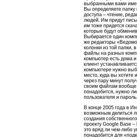
выбранными вами имене
Вы определяете папку 
доступа – чтение, реда
людей. Им придут пись
им тоже придется скач
которые будут обменив
Выбирается один компь
же редакторы «Ведомос
колонки из той папки,
файлы на разных компь
компьютер есть дома и 
клиент устанавливаетс
компьютере нужно выбр
место, куда вы хотите 
через пару минут получ
своим файлам вообще с
понадобится, нужно ли
пользователя и пароль
В конце 2005 года в И
возможным делиться л
создания собственного
проекту Google Base –
это вряд ли чем-либо у
понадобится для «подк