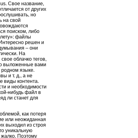
.us. Свое название,
отличается от других
рослушивать, но
ь на свой
ровождаются
ься поиском, либо
 лету»: файлы
. Интересно решен и
думывания – они
ически. На
свое облачко тегов,
что выложенные вами
 родном языке.
 и т. д., а не
е виды контента.
сти и необходимости
кой-нибудь файл в
яд ли станет для
облемой, как потеря
ие или неожиданная
их выходил из строя
то уникальную
 жалко. Поэтому