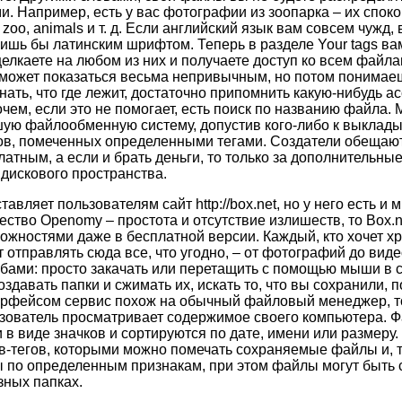
ми. Например, есть у вас фотографии из зоопарка – их спок
, zoo, animals и т. д. Если английский язык вам совсем чужд
 лишь бы латинским шрифтом. Теперь в разделе Your tags ва
щелкаете на любом из них и получаете доступ ко всем файла
может показаться весьма непривычным, но потом понимаеш
нать, что где лежит, достаточно припомнить какую-нибудь а
ем, если это не помогает, есть поиск по названию файла.
шую файлообменную систему, допустив кого-либо к выклад
в, помеченных определенными тегами. Создатели обещают
атным, а если и брать деньги, то только за дополнительны
дискового пространства.
авляет пользователям сайт http://box.net, но у него есть и 
ство Openomy – простота и отсутствие излишеств, то Box.ne
жностями даже в бесплатной версии. Каждый, кто хочет хр
 отправлять сюда все, что угодно, – от фотографий до вид
бами: просто закачать или перетащить с помощью мыши в 
здавать папки и сжимать их, искать то, что вы сохранили, 
ерфейсом сервис похож на обычный файловый менеджер, то
зователь просматривает содержимое своего компьютера. Ф
 в виде значков и сортируются по дате, имени или размеру.
-тегов, которыми можно помечать сохраняемые файлы и, т
ы по определенным признакам, при этом файлы могут быть
зных папках.