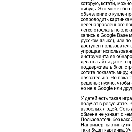
которую, кстати, можно
нибудь. Это может быт
объявление о купле-про
сопроводить картинкам
целенаправленного пои
легко отослать по элек
запись в Google Base м
русском языке), или по
доступен пользователю 
упрощает использовани
инструмента ее обнаро
делать сайты даже в пр
поддерживать блог, ст
хотите показать миру, 
обязательно. Но пока 
решены: нужно, чтобы о
но не в Google или дру
У детей есть такая игр
получат в результате.
взрослых людей. Сеть д
обмена не узнает, с ке
Пользователь без какой
Например, картинку или
таки будет картинка. 