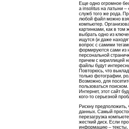
Еще одно огромное бесп
а insolitus на латыни 
служб того же рода. Пр
любой файл можно взят
компьютер. Организова
картинками, как в том 
выбрать одно из ключе
ищутся (и даже находят
вопрос с самими тегам
формируются сами из н
персональной страничк
причем с кириллицей н
файлы будут интересны
Повторюсь, что выклады
только фотографии, ро
Возможно, для посетит
пользоваться поиском.
Интернет, этот сайт б
кого-то серьезной проб
Рискну предположить, 
данных. Самый простой
перезагрузка компьюте
жесткий диск. Если пр
информацию – тексты, 