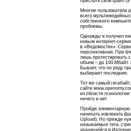
прислать свой файл (а
Многие пользователи р
всего мультимедийных
собственного компьюте
проблемы.
Однажды я получил пис
новым интернет-сервис
в «Ведомостях». Серв
перспективная. При бл
лишь протестировать 
объем – до 100 Мбайт. 
Бывает, что по ряду п
выбирают последние.
Тот же самый гигабайт
сайте www.openomy.com.
из области психологии:
ничего и нет.
Пройдя элементарную р
начинать извлекать фай
Upload). Но прежде ну
называемые теги, стр
хранящейся в Интернет