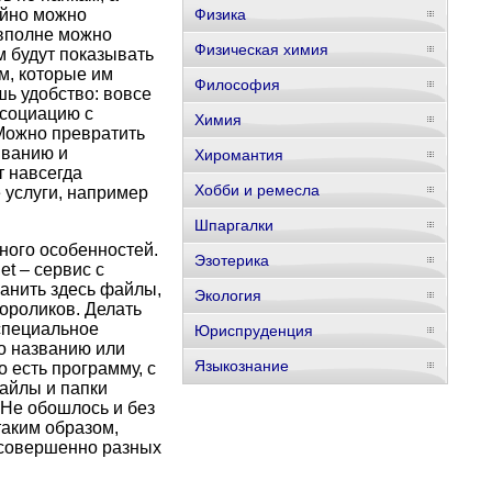
ойно можно
Физика
, вполне можно
Физическая химия
м будут показывать
м, которые им
Философия
ь удобство: вовсе
ссоциацию с
Химия
 Можно превратить
ыванию и
Хиромантия
 навсегда
Хобби и ремесла
е услуги, например
Шпаргалки
много особенностей.
Эзотерика
t – сервис с
анить здесь файлы,
Экология
еороликов. Делать
специальное
Юриспруденция
по названию или
Языкознание
 есть программу, с
айлы и папки
 Не обошлось и без
аким образом,
 совершенно разных