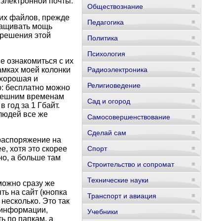
 электронной почты.
Обществознание
их файлов, прежде
Педагогика
ращивать мощь
 решения этой
Политика
Психология
е ознакомиться с их
амках моей колонки
Радиоэлектроника
 хорошая и
Религиоведение
о: бесплатно можно
ынешним временам
Сад и огород
 год за 1 Гбайт.
людей все же
Самосовершенствование
Сделай сам
 распоряжение на
е, хотя это скорее
Спорт
но, а больше там
Строительство и сопромат
Технические науки
можно сразу же
ть на сайт (кнопка
Транспорт и авиация
несколько. Это так
 информации,
Учебники
ь по папкам, а