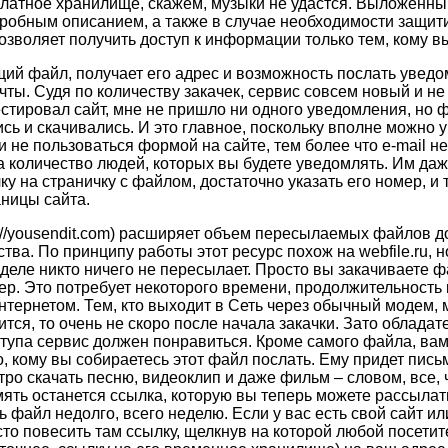
платное хранилище, скажем, музыки не удастся. Выложенн
робным описанием, а также в случае необходимости защит
зволяет получить доступ к информации только тем, кому в
й файл, получает его адрес и возможность послать уведо
ты. Судя по количеству закачек, сервис совсем новый и не
естировал сайт, мне не пришло ни одного уведомления, но 
ь и скачивались. И это главное, поскольку вполне можно 
 не пользоваться формой на сайте, тем более что e-mail н
а количество людей, которых вы будете уведомлять. Им даж
 на страничку с файлом, достаточно указать его номер, и т
аницы сайта.
://yousendit.com) расширяет объем пересылаемых файлов до
тва. По принципу работы этот ресурс похож на webfile.ru, но
 деле никто ничего не пересылает. Просто вы закачиваете ф
ер. Это потребует некоторого времени, продолжительность 
нтернетом. Тем, кто выходит в Сеть через обычный модем, 
ится, то очень не скоро после начала закачки. Зато обладат
тупа сервис должен понравиться. Кроме самого файла, ва
, кому вы собираетесь этот файл послать. Ему придет пись
тро скачать песню, видеоклип и даже фильм – словом, все, 
ять останется ссылка, которую вы теперь можете рассылать
ь файл недолго, всего неделю. Если у вас есть свой сайт и
сто повесить там ссылку, щелкнув на которой любой посетит