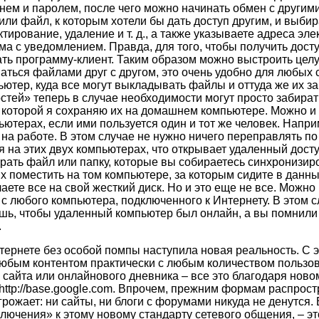
м и паролем, после чего можно начинать обмен с другими
или файл, к которым хотели бы дать доступ другим, и выбир
ктирование, удаление и т. д., а также указываете адреса эл
ма с уведомлением. Правда, для того, чтобы получить дост
ать программу-клиент. Таким образом можно выстроить целу
аться файлами друг с другом, это очень удобно для любых 
ютер, куда все могут выкладывать файлы и оттуда же их за
тей» теперь в случае необходимости могут просто забират
 в которой я сохраняю их на домашнем компьютере. Можно и
ютерах, если ими пользуется один и тот же человек. Напри
на работе. В этом случае не нужно ничего переправлять по
я на этих двух компьютерах, что открывает удаленный дост
ать файл или папку, которые вы собираетесь синхронизиро
их поместить на том компьютере, за которым сидите в данны
аете все на свой жесткий диск. Но и это еще не все. Можно 
 любого компьютера, подключенного к Интернету. В этом сл
шь, чтобы удаленный компьютер был онлайн, а вы помнили
.
нтернете без особой помпы наступила новая реальность. С 
юбым контентом практически с любым количеством пользов
 сайта или онлайнового дневника – все это благодаря нов
 http://base.google.com. Впрочем, прежним формам распрос
грожает: ни сайты, ни блоги с форумами никуда не денутся. 
лючения» к этому новому стандарту сетевого общения, – эт