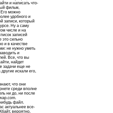
айти и написать что-
ный фильм,
. Его можно
олее удобного и
й записи, который
урсе. Ну а саму
том числе и на
Список записей
е это сильно
о и в качестве
и: не нужно уметь
заводить и
ей. Все, что вы
найти, найдет
е задачи еще не
 другие искали его,
знают, что они
ернете среди вполне
ль ни до, ни после
swap.com.
нибудь файл.
ас актуальнее все-
Кбайт, вероятно,