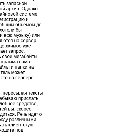
ить запасной
ой архив. Однако
лайновой системе
егистрацию и
 общим объемом до
 хотели бы
ли всю музыку) или
яются на сервер.
одержимое уже
ает запрос,
ь свои мегабайты
рограмма сама
айлы и папки на
атель может
есто на сервере
, пересылая тексты
 забываю прислать
добное средство,
тей вы, скорее
диться. Речь идет о
ежду различными
ать клиентскую
ходите под