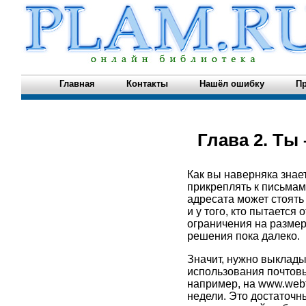
Главная
Контакты
Нашёл ошибку
Пр
Глава 2. Ты 
Как вы наверняка знает
прикреплять к письмам
адресата может стоять
и у того, кто пытается
ограничения на размер
решения пока далеко.
Значит, нужно выклады
использования почтовы
например, на www.webf
недели. Это достаточны