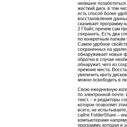
нелишне позаботиться 
жесткий диск, в том ч
есть способ более удо
восстановления данных
скачивает программу-к
2 Гбайт, причем сам пр
сохранить. Есть два сп
по конкретным папкам 
Самое удобное свойств
сохраненных на удален
обнаруживает новые фа
обратно в случае необ
обнаружит, чего из сох
прежние места. Восста
увеличить квоту диско
можно освободить в лю
Свою ежедневную колон
по электронной почте. 
текст, – и редакторы 
которое позволяет этих
всего, не испытываете,
сайте FolderShare – w
компьютерами напрямую
программу, которая и з