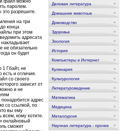
ый файл можно
Деловая литература
ить паролем.
ы это разрешите.
Домашние животные
мления на три
Домоводство
 до конца
файлы при этом
Здоровье
уведомить адресата
Зоология
е накладывает
е не обязательно
История
огда он будет
Компьютеры и Интернет
 1 Гбайт, не
Кулинария
 есть и отличия.
айл со своего
Культурология
которого зависит от
Литературоведение
можно и не
елям
Математика
м понадобится адрес
мо со ссылкой, по
Медицина
что вы ему
 всем, кому хотите.
Металлургия
ли онлайновый
Научная литература - прочее
ель сможет