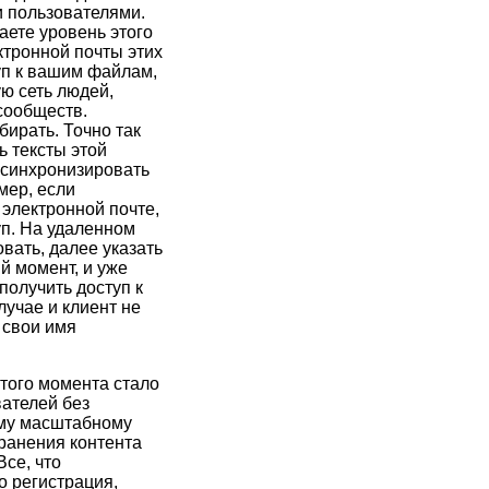
 пользователями.
аете уровень этого
ектронной почты этих
уп к вашим файлам,
ю сеть людей,
сообществ.
бирать. Точно так
ь тексты этой
 синхронизировать
мер, если
 электронной почте,
уп. На удаленном
вать, далее указать
й момент, и уже
получить доступ к
учае и клиент не
 свои имя
этого момента стало
ателей без
ому масштабному
транения контента
Все, что
о регистрация,