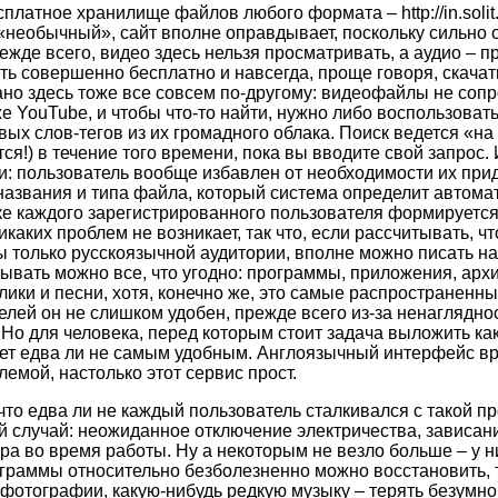
латное хранилище файлов любого формата – http://in.solit
– «необычный», сайт вполне оправдывает, поскольку сильно 
ежде всего, видео здесь нельзя просматривать, а аудио – п
ь совершенно бесплатно и навсегда, проще говоря, скачат
но здесь тоже все совсем по-другому: видеофайлы не соп
же YouTube, и чтобы что-то найти, нужно либо воспользоват
вых слов-тегов из их громадного облака. Поиск ведется «на
ся!) в течение того времени, пока вы вводите свой запрос
и: пользователь вообще избавлен от необходимости их при
азвания и типа файла, который система определит автомат
е каждого зарегистрированного пользователя формируется 
икаких проблем не возникает, так что, если рассчитывать, 
 только русскоязычной аудитории, вполне можно писать на
вать можно все, что угодно: программы, приложения, архивы
лики и песни, хотя, конечно же, это самые распространенны
елей он не слишком удобен, прежде всего из-за ненаглядно
 Но для человека, перед которым стоит задача выложить ка
удет едва ли не самым удобным. Англоязычный интерфейс вр
лемой, настолько этот сервис прост.
что едва ли не каждый пользователь сталкивался с такой пр
 случай: неожиданное отключение электричества, зависан
ра во время работы. Ну а некоторым не везло больше – у н
ограммы относительно безболезненно можно восстановить, 
фотографии, какую-нибудь редкую музыку – терять безумно