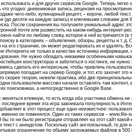
 использовать и для других сервисов Google. Теперь легко з
ь что угодно: дневниковая запись, рецензия на просмотрен
даже чего-либо, кулинарный рецепт, – короче, любой текст
и (до десяти на каждую запись) и ключевыми словами для б
ска. После сохранения вы получаете уникальный адрес это
тронной почте или разместить на каком-нибудь интернет-рес
ожно найти по любому слову, которое в ней встречается (в 
 поиску в категориях – объявления, обзоры, рецепты и т. д. 
на его страничке, он может редактировать их и удалять. Вс
е Интернета не только в качестве источника информации, н
дования. Не нужно обладать никакими особенными навыкам
остейших конструкторах и заботиться о хостинге, не нужно 
ремясь сделать его интересным, чтобы привлечь пользовател
напрямую попадает на сервер Google, и тот, кто захочет это 
это скорее теория, нежели практика, ибо две принципиальны
дни пользователи массово начали оставлять там контент, а
гих поисковиках, а непосредственно в Google Base.
а: меняться втемную, то есть когда оба участника обмена не 
 В последнее время эта игра завоевала популярность в Инт
обавляет в этот процесс еще одно неизвестное: пользовате
м именно он поменялся. Один из таких сервисов – www.file-
 бы то ни было регистрации отправляет на этот сайт какой-
 текст с анекдотом. Поскольку сайт англоязычный, то для н
Учитывая ограничение по объему загружаемых файлов в 500 