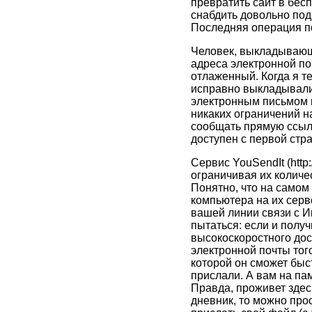
превратить сайт в бес
снабдить довольно под
Последняя операция по
Человек, выкладывающи
адреса электронной поч
отлаженный. Когда я т
исправно выкладывалис
электронным письмом и
никаких ограничений н
сообщать прямую ссылку
доступен с первой стр
Сервис YouSendIt (http
ограничивая их количес
Понятно, что на самом
компьютера на их серв
вашей линии связи с И
пытаться: если и получ
высокоскоростного дос
электронной почты того
которой он сможет быс
прислали. А вам на пам
Правда, проживет здес
дневник, то можно про