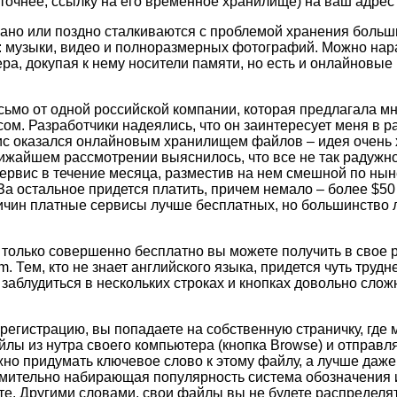
 точнее, ссылку на его временное хранилище) на ваш адрес
ано или поздно сталкиваются с проблемой хранения больш
: музыки, видео и полноразмерных фотографий. Можно на
ра, докупая к нему носители памяти, но есть и онлайновые
ьмо от одной российской компании, которая предлагала мн
ом. Разработчики надеялись, что он заинтересует меня в р
ис оказался онлайновым хранилищем файлов – идея очень
ижайшем рассмотрении выяснилось, что все не так радужн
сервис в течение месяца, разместив на нем смешной по н
За остальное придется платить, причем немало – более $50 в
ричин платные сервисы лучше бесплатных, но большинство 
, только совершенно бесплатно вы можете получить в свое
 Тем, кто не знает английского языка, придется чуть трудне
 заблудиться в нескольких строках и кнопках довольно слож
егистрацию, вы попадаете на собственную страничку, где 
лы из нутра своего компьютера (кнопка Browse) и отправля
жно придумать ключевое слово к этому файлу, а лучше даже 
емительно набирающая популярность система обозначения
е. Другими словами, свои файлы вы не будете распределят