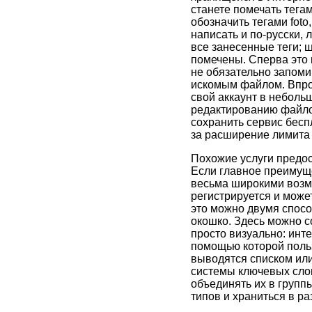
станете помечать тега
обозначить тегами foto
написать и по-русски,
все занесенные теги; 
помечены. Сперва это 
не обязательно запоми
искомым файлом. Впроч
свой аккаунт в неболь
редактированию файло
сохранить сервис беспл
за расширение лимита 
Похожие услуги предост
Если главное преимуще
весьма широкими возмо
регистрируется и может
это можно двумя спосо
окошко. Здесь можно со
просто визуально: инт
помощью которой поль
выводятся списком или
системы ключевых слов
объединять их в групп
типов и храниться в ра