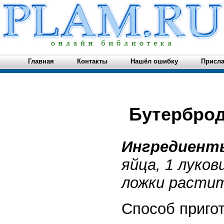
Главная
Контакты
Нашёл ошибку
Присла
Бутербро
Ингредиен
яйца, 1 луков
ложки растит
Способ приго