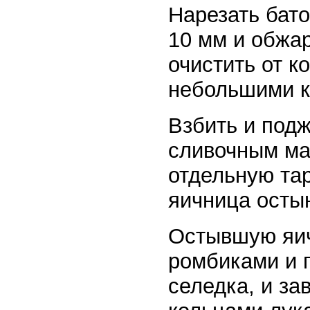
Нарезать бат
10 мм и обжар
очистить от к
небольшими к
Взбить и подж
сливочным ма
отдельную тар
яичница остын
Остывшую яич
ромбиками и п
селедка, и з