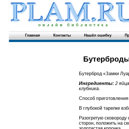
Главная
Контакты
Нашёл ошибку
Пр
Бутерброды
Бутерброд «Замки Лу
Ингредиенты:
2 яйца
клубника.
Способ приготовления
В глубокой тарелке взб
Разогретую сковороду 
сторон, положить на ск
золотистая корочка.