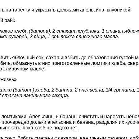
ь на тарелку и украсить дольками апельсина, клубникой.
й рай»
иков хлеба (батона), 2 стакана клубники, 1 стакан яблочн
жки сухарей, 2 яйца, 1 ст. ложка сливочного масла.
вить яблочный сок, сахар и взбить до образования густой 
збить, обмакнуть в них приготовленные ломтики хлеба, све
а сливочном масле.
 жизнь»
ханки (батона) хлеба, 2 банана, 2 апельсина, 1/4 граната,
/2 стакана ванильного сахара.
 ломтиками. Апельсины и бананы очистить и нарезать неб
поочередно дольки апельсина и банана, разделяя их кусо
выпекать, пока хлеб не подсохнет.
ть соус. Взбить сметану с сахаром, ванильным сахаром, доб