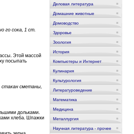
Деловая литература
Домашние животные
Домоводство
о го сока, 1 ст.
Здоровье
Зоология
История
массы. Этой массой
рху посыпать
Компьютеры и Интернет
Кулинария
Культурология
 1 стакан сметаны,
Литературоведение
Математика
Медицина
ольшими дольками.
чками хлеба. Шпажки
Металлургия
Научная литература - прочее
авить зерна