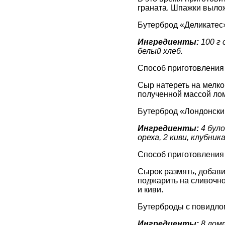
граната. Шпажки выложи
Бутерброд «Деликатес
Ингредиенты:
100 г 
белый хлеб.
Способ приготовления
Сыр натереть на мелкой
полученной массой лом
Бутерброд «Лондонски
Ингредиенты:
4 було
ореха, 2 киви, клубник
Способ приготовления
Сырок размять, добави
поджарить на сливочно
и киви.
Бутерброды с повидло
Ингредиенты:
8 ломт