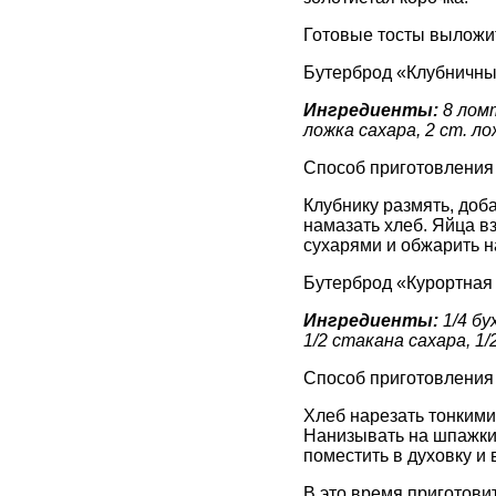
Готовые тосты выложит
Бутерброд «Клубничны
Ингредиенты:
8 ломт
ложка сахара, 2 ст. ло
Способ приготовления
Клубнику размять, доба
намазать хлеб. Яйца в
сухарями и обжарить н
Бутерброд «Курортная
Ингредиенты:
1/4 бу
1/2 стакана сахара, 1
Способ приготовления
Хлеб нарезать тонкими
Нанизывать на шпажки 
поместить в духовку и 
В это время приготови