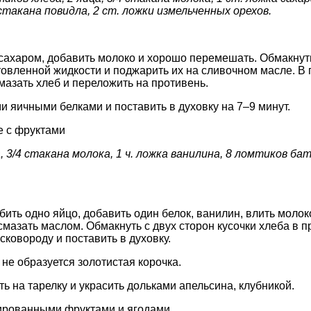
 стакана повидла, 2 ст. ложки измельченных орехов.
сахаром, добавить молоко и хорошо перемешать. Обмакнуть
товленной жидкости и поджарить их на сливочном масле. В
мазать хлеб и переложить на противень.
и яичными белками и поставить в духовку на 7–9 минут.
 с фруктами
, 3/4 стакана молока, 1 ч. ложка ванилина, 8 ломтиков бат
бить одно яйцо, добавить один белок, ванилин, влить моло
смазать маслом. Обмакнуть с двух сторон кусочки хлеба в 
сковороду и поставить в духовку.
 не образуется золотистая корочка.
ь на тарелку и украсить дольками апельсина, клубникой.
ированными фруктами и ягодами