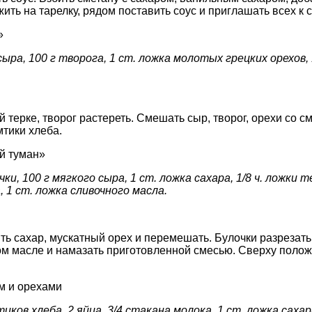
ть на тарелку, рядом поставить соус и приглашать всех к с
»
сыра, 100 г творога, 1 ст. ложка молотых грецких орехов,
 терке, творог растереть. Смешать сыр, творог, орехи со с
тики хлеба.
й туман»
чки, 100 г мягкого сыра, 1 ст. ложка сахара, 1/8 ч. ложки
а, 1 ст. ложка сливочного масла.
ть сахар, мускатный орех и перемешать. Булочки разрезать
м масле и намазать приготовленной смесью. Сверху полож
м и орехами
иков хлеба, 2 яйца, 3/4 стакана молока, 1 ст. ложка сахар