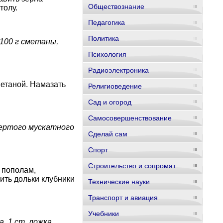
Обществознание
толу.
Педагогика
Политика
 100 г сметаны,
Психология
Радиоэлектроника
метаной. Намазать
Религиоведение
Сад и огород
Самосовершенствование
 тертого мускатного
Сделай сам
Спорт
Строительство и сопромат
 пополам,
ить дольки клубники
Технические науки
Транспорт и авиация
Учебники
а, 1 ст. ложка