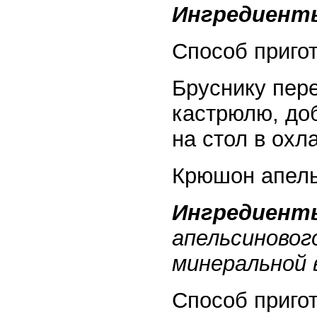
Ингредиент
Способ приго
Бруснику пер
кастрюлю, доб
на стол в охл
Крюшон апел
Ингредиент
апельсинового
минеральной 
Способ приго