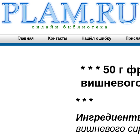
Главная
Контакты
Нашёл ошибку
Присла
* * * 50 г
вишневого.
* * *
Ингредиент
вишневого сир