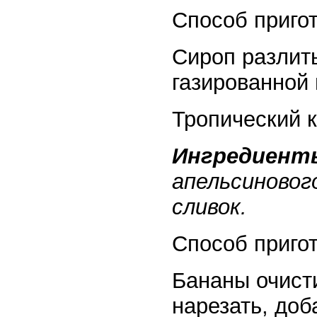
Способ приго
Сироп разлить
газированной 
Тропический 
Ингредиент
апельсинового
сливок.
Способ приго
Бананы очисти
нарезать, доб