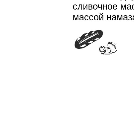
сливочное мас
массой намаза