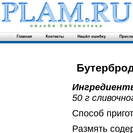
Главная
Контакты
Нашёл ошибку
Присла
Бутербро
Ингредиен
50 г сливочно
Способ приго
Размять соде