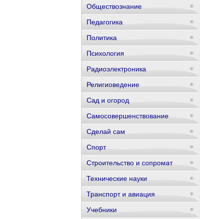
Обществознание
Педагогика
Политика
Психология
Радиоэлектроника
Религиоведение
Сад и огород
Самосовершенствование
Сделай сам
Спорт
Строительство и сопромат
Технические науки
Транспорт и авиация
Учебники