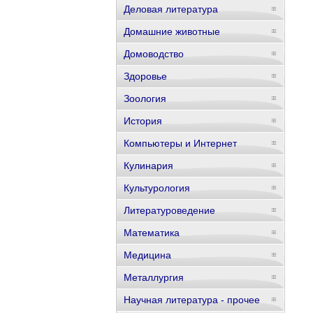
Деловая литература
Домашние животные
Домоводство
Здоровье
Зоология
История
Компьютеры и Интернет
Кулинария
Культурология
Литературоведение
Математика
Медицина
Металлургия
Научная литература - прочее