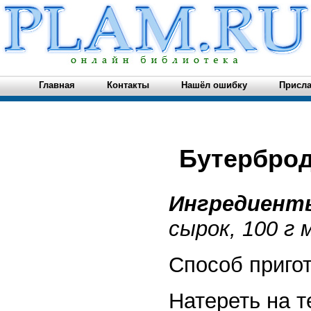
Главная
Контакты
Нашёл ошибку
Присла
Бутербро
Ингредиен
сырок, 100 г 
Способ приго
Натереть на т