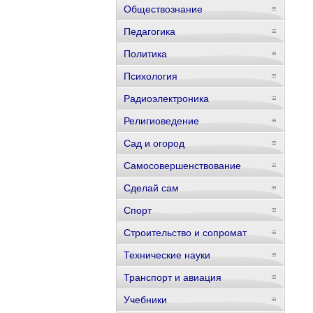
Обществознание
Педагогика
Политика
Психология
Радиоэлектроника
Религиоведение
Сад и огород
Самосовершенствование
Сделай сам
Спорт
Строительство и сопромат
Технические науки
Транспорт и авиация
Учебники