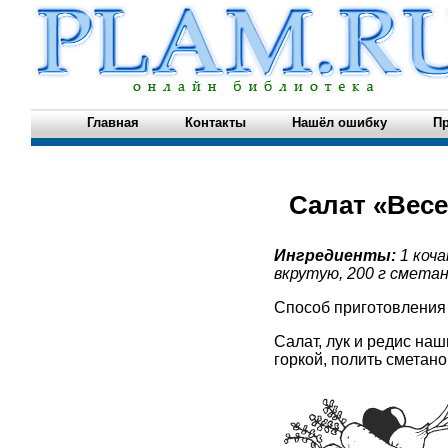
Главная
Контакты
Нашёл ошибку
Пр
Cалат «Вес
Ингредиенты:
1 коча
вкрутую, 200 г сметаны
Способ приготовления
Салат, лук и редис на
горкой, полить сметан