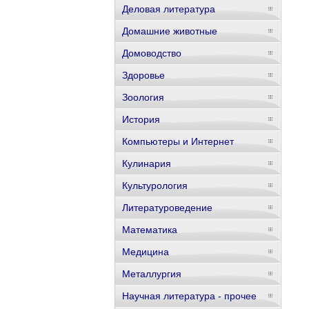
Деловая литература
Домашние животные
Домоводство
Здоровье
Зоология
История
Компьютеры и Интернет
Кулинария
Культурология
Литературоведение
Математика
Медицина
Металлургия
Научная литература - прочее