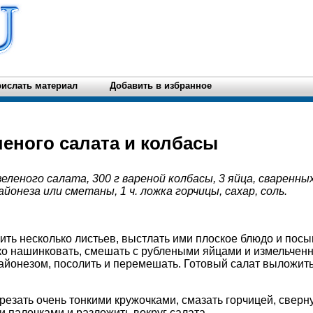
ислать материал
Добавить в избранное
леного салата и колбасы
зеленого салата, 300 г вареной колбасы, 3 яйца, сваренных
айонеза или сметаны, 1 ч. ложка горчицы, сахар, соль.
лить несколько листьев, выстлать ими плоское блюдо и посы
ко нашинковать, смешать с рублеными яйцами и измельчен
айонезом, посолить и перемешать. Готовый салат выложит
резать очень тонкими кружочками, смазать горчицей, сверну
 палочками и разложить вокруг салата.