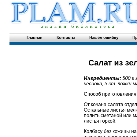
Главная
Контакты
Нашёл ошибку
Пр
Cалат из зе
Ингредиенты:
500 г 
чеснока, 3 ст. ложки м
Способ приготовления
От кочана салата отде
Остальные листья мел
полить сметаной или м
листья горкой.
Колбасу без кожицы на
закрепить деревянными