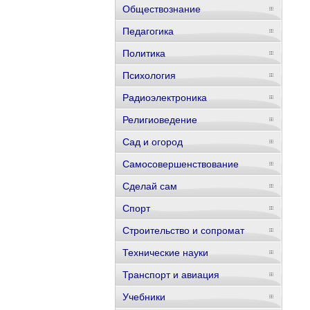
Обществознание
Педагогика
Политика
Психология
Радиоэлектроника
Религиоведение
Сад и огород
Самосовершенствование
Сделай сам
Спорт
Строительство и сопромат
Технические науки
Транспорт и авиация
Учебники