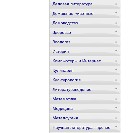
Деловая литература
Домашние животные
Домоводство
Здоровье
Зоология
История
Компьютеры и Интернет
Кулинария
Культурология
Литературоведение
Математика
Медицина
Металлургия
Научная литература - прочее