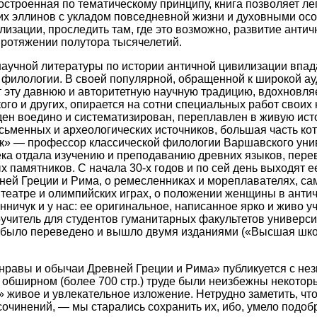
остроенная по тематическому принципу, книга позволяет ле
их эллинов с укладом повседневной жизни и духовными ос
лизации, проследить там, где это возможно, развитие антич
ротяжении полутора тысячелетий.
аучной литературы по истории античной цивилизации впада
 филологии. В своей популярной, обращенной к широкой ау
 эту давнюю и авторитетную научную традицию, вдохновля
ого и других, опирается на сотни специальных работ своих
ден воедино и систематизирован, переплавлен в живую ист
ьменных и археологических источников, большая часть ко
ук» — профессор классической филологии Варшавского уни
ка отдала изучению и преподаванию древних языков, перев
 памятников. С начала 30-х годов и по сей день выходят ее
ней Греции и Рима, о ремесленниках и мореплавателях, са
, театре и олимпийских играх, о положении женщины в анти
нничук и у нас: ее оригинальное, написанное ярко и живо у
учитель для студентов гуманитарных факультетов универси
» было переведено и вышло двумя изданиями («Высшая шко
нравы и обычаи Древней Греции и Рима» публикуется с не
 обширном (более 700 стр.) труде были неизбежны некотор
 живое и увлекательное изложение. Нетрудно заметить, что
сочинений, — мы старались сохранить их, ибо, умело подоб