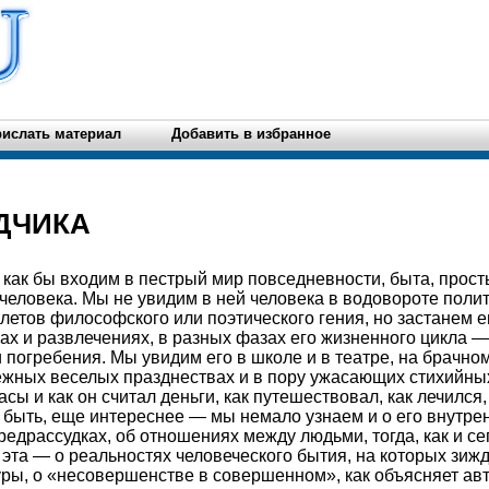
ислать материал
Добавить в избранное
ДЧИКА
ы как бы входим в пестрый мир повседневности, быта, прос
человека. Мы не увидим в ней человека в водовороте полит
етов философского или поэтического гения, но застанем ег
лах и развлечениях, в разных фазах его жизненного цикла —
и погребения. Мы увидим его в школе и в театре, на брачном
ежных веселых празднествах и в пору ужасающих стихийны
часы и как он считал деньги, как путешествовал, как лечился
т быть, еще интереснее — мы немало узнаем и о его внутре
редрассудках, об отношениях между людьми, тогда, как и се
эта — о реальностях человеческого бытия, на которых зиж
уры, о «несовершенстве в совершенном», как объясняет авт