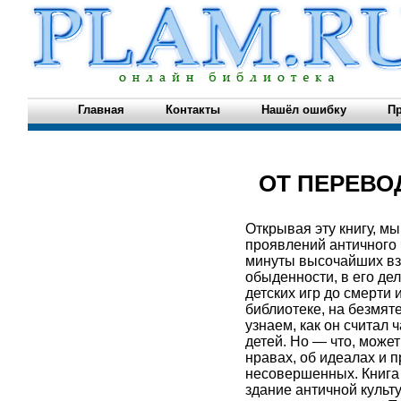
Главная
Контакты
Нашёл ошибку
Пр
ОТ ПЕРЕВО
Открывая эту книгу, м
проявлений античного 
минуты высочайших взл
обыденности, в его де
детских игр до смерти 
библиотеке, на безмят
узнаем, как он считал 
детей. Но — что, може
нравах, об идеалах и п
несовершенных. Книга 
здание античной культ