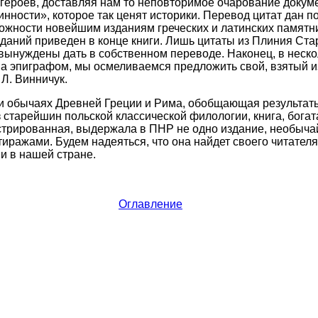
 героев, доставляя нам то неповторимое очарование докуме
инности», которое так ценят историки. Перевод цитат дан п
ожности новейшим изданиям греческих и латинских памятн
зданий приведен в конце книги. Лишь цитаты из Плиния Ста
ынуждены дать в собственном переводе. Наконец, в нескол
а эпиграфом, мы осмеливаемся предложить свой, взятый из
Л. Винничук.
 и обычаях Древней Греции и Рима, обобщающая результат
 старейшин польской классической филологии, книга, богат
стрированная, выдержала в ПНР не одно издание, необыча
иражами. Будем надеяться, что она найдет своего читателя 
и в нашей стране.
Оглавление