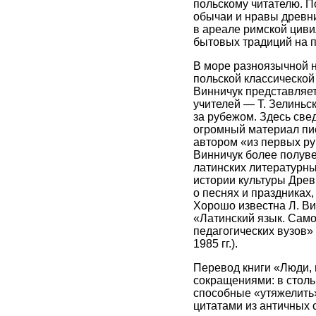
польскому читателю. П
обычаи и нравы древн
в ареале римской циви
бытовых традиций на п
В море разноязычной н
польской классической
Винничук представляет
учителей — Т. Зелиньск
за рубежом. Здесь све
огромный материал пис
автором «из первых р
Винничук более полуве
латинских литературных
истории культуры Древ
о песнях и праздниках
Хорошо известна Л. Ви
«Латинский язык. Само
педагогических вузов
1985 гг.).
Перевод книги «Люди, 
сокращениями: в столь
способные «утяжелить»
цитатами из античных 