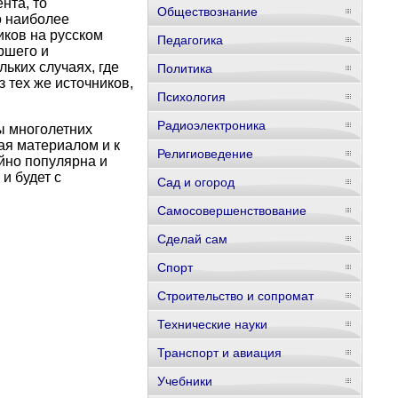
нта, то
Обществознание
о наиболее
иков на русском
Педагогика
ршего и
ьких случаях, где
Политика
 тех же источников,
Психология
Радиоэлектроника
ы многолетних
ая материалом и к
Религиоведение
йно популярна и
и будет с
Сад и огород
Самосовершенствование
Сделай сам
Спорт
Строительство и сопромат
Технические науки
Транспорт и авиация
Учебники