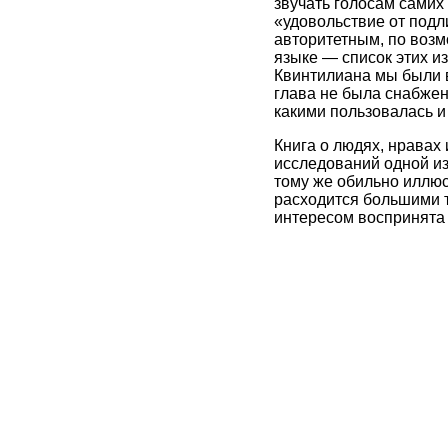
звучать голосам самих
«удовольствие от подл
авторитетным, по возм
языке — список этих и
Квинтилиана мы были в
глава не была снабжен
какими пользовалась и 
Книга о людях, нравах
исследований одной из
тому же обильно иллю
расходится большими т
интересом воспринята 