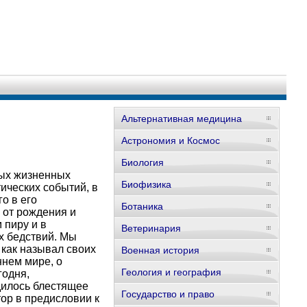
Альтернативная медицина
Астрономия и Космос
Биология
тых жизненных
Биофизика
ических событий, в
о в его
Ботаника
 от рождения и
 пиру и в
Ветеринария
х бедствий. Мы
, как называл своих
Военная история
ннем мире, о
Геология и география
годня,
дилось блестящее
Государство и право
ор в предисловии к