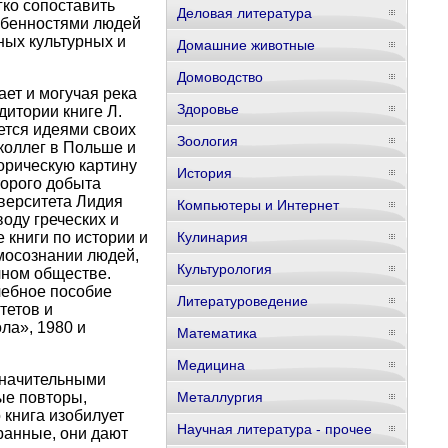
гко сопоставить
Деловая литература
обенностями людей
ных культурных и
Домашние животные
Домоводство
ет и могучая река
Здоровье
дитории книге Л.
ется идеями своих
Зоология
 коллег в Польше и
орическую картину
История
торого добыта
верситета Лидия
Компьютеры и Интернет
оду греческих и
 книги по истории и
Кулинария
мосознании людей,
Культурология
чном обществе.
чебное пособие
Литературоведение
тетов и
ла», 1980 и
Математика
Медицина
значительными
ые повторы,
Металлургия
 книга изобилует
Научная литература - прочее
ранные, они дают