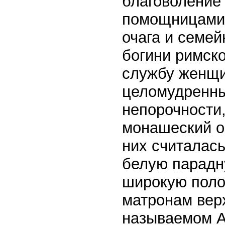
благоволение 
помощницами 
очага и семе
богини римско
службу женщи
целомудренны
непорочности
монашеский ор
них считалас
белую парадн
широкую поло
матронам вер
называемом А