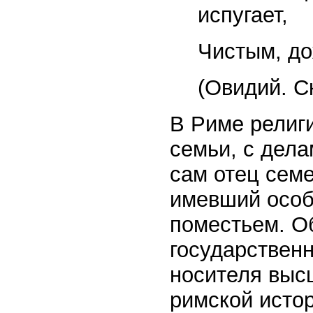
испугает,
Чистым, до
(Овидий. С
В Риме религ
семьи, с дел
сам отец семе
имевший осо
поместьем. О
государствен
носителя выс
римской истор