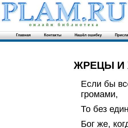
Главная
Контакты
Нашёл ошибку
Присла
ЖРЕЦЫ И
Если бы вс
громами,
То без еди
Бог же, ко