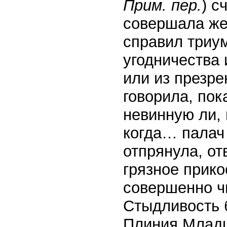
Прим. пер.
) с
совершала же
справил триум
угодничества 
или из презре
говорила, пок
невинную ли,
когда… палач 
отпрянула, о
грязное прико
совершенно чи
Стыдливость 
Плиния Младше