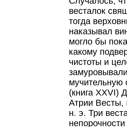
Случалось, чт
весталок свя
тогда верхов
наказывал вин
могло бы пока
какому подве
чистоты и це
замуровывали
мучительную 
(книга XXVI) 
Атрии Весты, 
н. э. Три вес
непорочности 