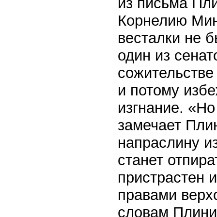
из письма Пли
Корнелию Мин
весталки не б
один из сенат
сожительстве 
и потому избе
изгнание. «Но
замечает Плин
напраслину из
станет отпира
пристрастен и
правами верх
словам Плиния