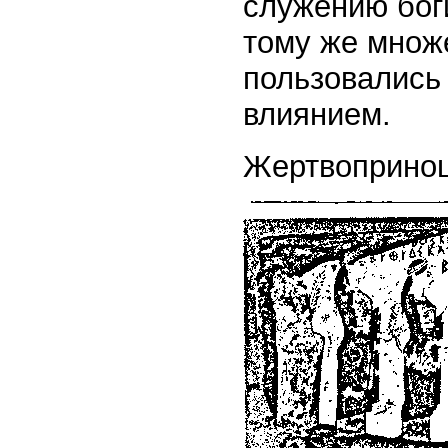
служению бог
тому же множ
пользовались
влиянием.
Жертвоприно