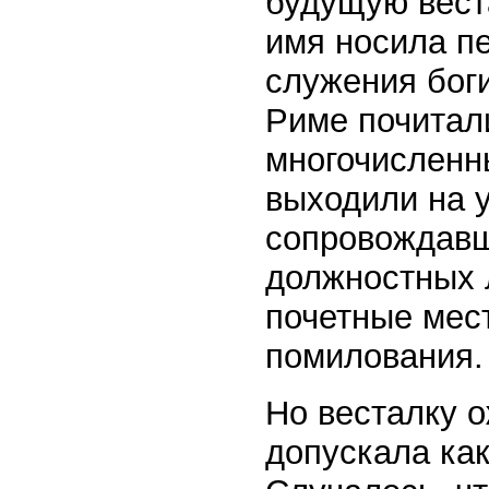
будущую вест
имя носила п
служения боги
Риме почитали
многочисленн
выходили на у
сопровождавш
должностных л
почетные мес
помилования.
Но весталку о
допускала как