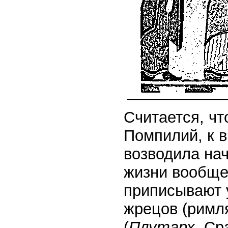
Считается, чт
Помпилий, к 
возводила на
жизни вообще
приписывают 
жрецов (римля
(
Плутарх.
Ср