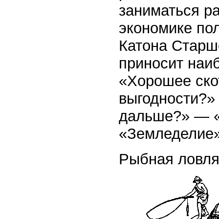
заниматься р
экономике по
Катона Старше
приносит наи
«Хорошее ско
выгодности?»
дальше?» — «
«Земледелие»
Рыбная ловл