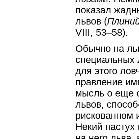
показал жадн
львов (
Плини
VIII, 53–58).
Обычно на ль
специальных 
для этого лов
правление им
мысль о еще 
львов, способ
рискованном 
Некий пастух
на него льва,