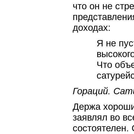
что он не стр
представлени
доходах:
Я не пус
высокого
Что объ
сатурей
Гораций. Сати
Держа хороших
заявлял во в
состоятелен.