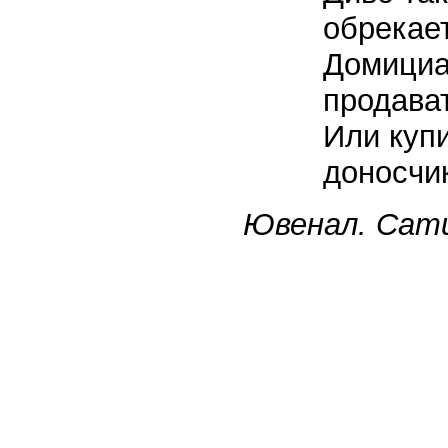
обрекае
Домициа
продават
Или купи
доносчи
Ювенал. Сати