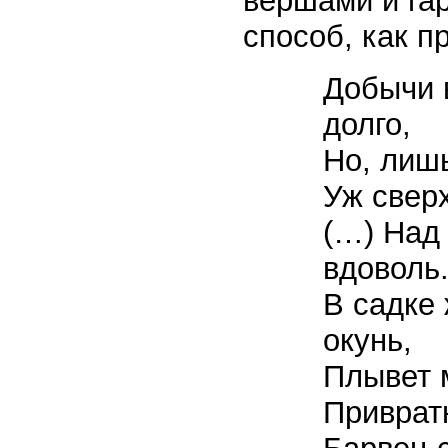
вершами и гар
способ, как п
Добычи 
долго,
Но, лишь
Уж сверх
(…) Над 
вдоволь
В садке 
окунь,
Плывет 
Приврат