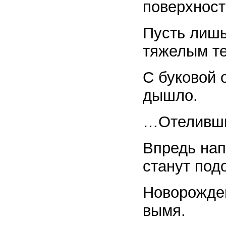
поверхност
Пусть лишь
тяжелым те
С буковой 
дышло.
…Отеливши
Впредь на
станут под
Новорожден
вымя.