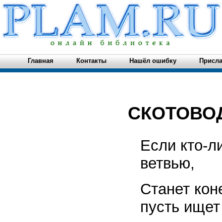
Главная
Контакты
Нашёл ошибку
Присла
СКОТОВОД
Если кто-л
ветвью,
Станет кон
пусть ищет