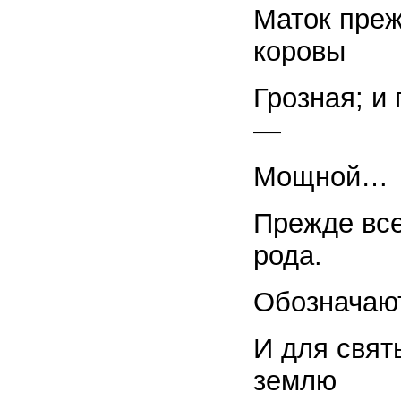
Маток преж
коровы
Грозная; и
—
Мощной…
Прежде все
рода.
Обозначают
И для свят
землю