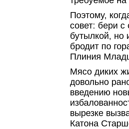
требуемое на
Поэтому, когд
совет: бери с
бутылкой, но 
бродит по го
Плиния Младше
Мясо диких ж
довольно рано
введению нов
избалованност
вырезке вызва
Катона Старшег