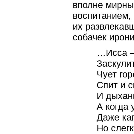
вполне мирны
воспитанием, 
их развлекавш
собачек ирон
…Исса —
Заскули
Чует гор
Спит и с
И дыхан
А когда 
Даже кап
Но слегк