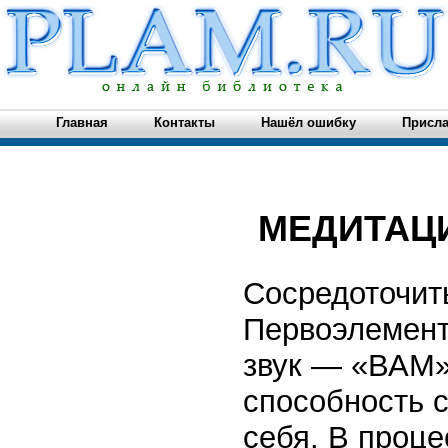
Главная
Контакты
Нашёл ошибку
Присла
МЕДИТАЦ
Сосредоточить
Первоэлемент
звук — «ВАМ».
способность с
себя. В проце