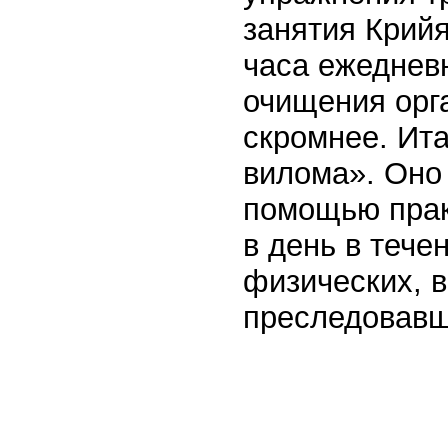
занятия Крийя
часа ежедневн
очищения орга
скромнее. Ит
вилома». Оно 
помощью прак
в день в тече
физических, 
преследовавши