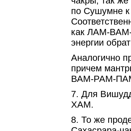
чакры, так же
по Сушумне к 
Соответствен
как ЛАМ-ВАМ-
энергии обрат
Аналогично п
причем мантр
ВАМ-РАМ-ПА
7. Для Вишуд
ХАМ.
8. То же про
Сахасрара-ча