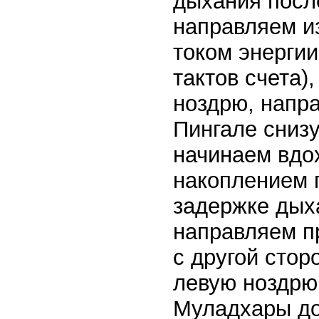
дыхания после
направляем и
током энергии
тактов счета)
ноздрю, напр
Пингале снизу
начинаем вдох
накоплением 
задержке дыха
направляем п
с другой стор
левую ноздрю
Муладхары до