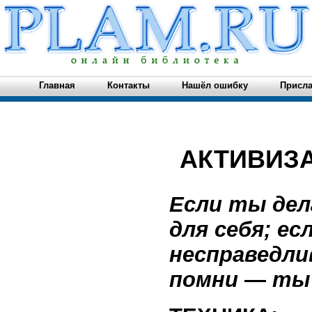
Главная
Контакты
Нашёл ошибку
Присла
АКТИВИЗ
Если ты дел
для себя; ес
несправедли
помни
—
ты 