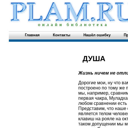
Главная
Контакты
Нашёл ошибку
Пр
ДУША
Жизнь ничем не отли
Дорогие мои, ну что ва
построено по тому же п
мы, например, сравним
первая чакра, Муладха
любом сравнении есть 
Представим, что наше ф
является телом челове
клавиш на рояле на ок
таком допущении мы мо