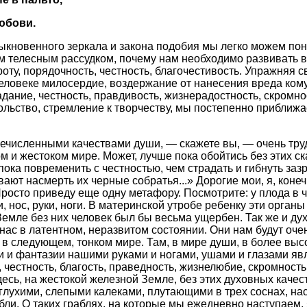
юбови.
ыкновенного зеркала и закона подобия мы легко можем пон
м телесным рассудком, почему нам необходимо развивать в
роту, порядочность, честность, благочестивость. Упражняя 
еловеке милосердие, воздержание от нанесения вреда кому-
дание, честность, правдивость, жизнерадостность, скромно
ольство, стремление к творчеству, мы постепенно приближа
численными качествами души, — скажете вы, — очень тру
 и жестоком мире. Может, лучше пока обойтись без этих с
пока повременить с честностью, чем страдать и гибнуть заз
ют насмерть их черные собратья...» Дорогие мои, я, конеч
 Просто приведу еще одну метафору. Посмотрите: у плода в 
, нос, руки, ноги. В материнской утробе ребенку эти органы
Земле без них человек был бы весьма ущербен. Так же и ду
нас в латентном, неразвитом состоянии. Они нам будут очен
в следующем, тонком мире. Там, в мире души, в более выс
ки и фантазии нашими руками и ногами, ушами и глазами я
 честность, благость, праведность, жизнелюбие, скромность
здесь, на жестокой железной Земле, без этих духовных каче
 глухими, слепыми калеками, плутающими в трех соснах, н
абли. О таких граблях, на которые мы ежедневно наступаем,