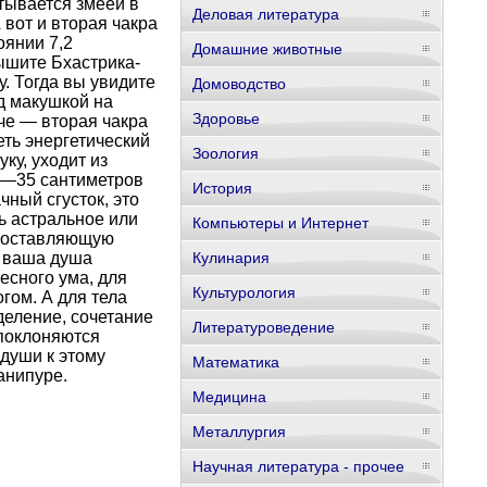
тывается змеей в
Деловая литература
 вот и вторая чакра
оянии 7,2
Домашние животные
ышите Бхастрика-
у. Тогда вы увидите
Домоводство
д макушкой на
Здоровье
аче — вторая чакра
еть энергетический
Зоология
ку, уходит из
0—35 сантиметров
История
ный сгусток, это
ь астральное или
Компьютеры и Интернет
 составляющую
а ваша душа
Кулинария
есного ума, для
Культурология
гом. А для тела
деление, сочетание
Литературоведение
 поклоняются
души к этому
Математика
анипуре.
Медицина
Металлургия
Научная литература - прочее