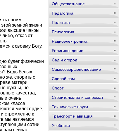
Обществознание
Педагогика
ять своим
Политика
 этой земной жизни
свои высшие чакры,
Психология
либо, отказ от
сть,
Радиоэлектроника
емся к своему Богу,
Религиоведение
Сад и огород
дно будет физически
казочных
Самосовершенствование
ря? Ведь белых
но же, спорить с
Сделай сам
чреве матери
 не нужны, но
Спорт
ховные качества,
Строительство и сопромат
ь и очень
оком классе
Технические науки
вляются милосердие,
 и стремление к
Транспорт и авиация
ств мы являемся
аступающими сотни
Учебники
 я вам сейчас