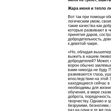
Жара июня и тепло л
Вот так при помощи об
логическим умом, свои
такие качества как доб
которые развивают в ч
принятия даров, состра
добродетельность, дов
к девятой чакре.
«Но, обладая вышепере
выжить в нашем лживом
добродетелей? Может, 
ворон обычно заклевыва
вами никогда не буду.
развиваются глаза, уши
впоследствии на этой 
находящиеся сейчас в 
необходимы для жизни 
обучения, в мире сказ
доброта, порядочность,
творчеству. Однако и 
безрукими, безногими,
раз на одни и те же гр