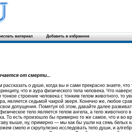
ислать материал
Добавить в избранное
чается от смерти...
м рассказать о душе, когда вы и сами прекрасно знаете, что
ринципу, что и аура физического тела человека. Что наверху
 тонкое строение человека с тонким телом животного, то ув
ра, является седьмой чакрой зверя. Конечно же, любое сра
свои допущения. Помятуя об этом, давайте далее развиват
изическое тело является телом ангела, а тело животного в
ка. То есть произошло бы примерно то же самое, что и во 
таву выше, ну, примерно — мы как бы ушли на семь белых 
жем смело и скрупулезно исследовать тело души, и алгеб