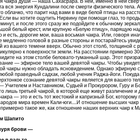
ая чакра души — наша Сахасрара. В ней, именно в ней свер
а вся энергия Кундалини после смерти физического тела. А
 облачко, что парит над вами в виде белой птицы на расст
 Если вы хотите ощутить Нирвину при помощи глаз, то прод
минут, и после этого сразу же подойдите к обычному зеркал
ьшой белый крест, или крупную «Белую птицу», парящую на
 и есть, дорогие мои, ваша восьмая чакра. Или, говоря ин
е медленно головой в разные стороны и постарайтесь увид
 из вашего темени вверх. Обычно этот столб, толщиной с ру
икулярно к поверхности земли. На расстоянии примерно 3
видите на этом столбе беловато-туманный шар. Этот призрач
вание — эфирное тело вашей девятой чакры. Чтобы увидет
той чакры нужно обладать ясновидением. Однако эфирную
любой праведный садхак, любой ученик Раджа-йоги. Покуд
ерхтонкое сознание девятой чакры является для вашего тел
 — Учителем и Наставником, Судьей и Прокурором, Гуру и Бо
го лишь третьей чакрой, в которой еще живут различение и 
чакра — это и есть тот жестокий и капризный Бог, которому
ародов мира времен Кали-юги....И отношение высших чакр 
примерно такое же, как отношение наших верхних чакр к М
ом Шапито
муря брови —
е в пальто,