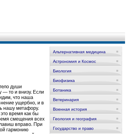
Альтернативная медицина
Астрономия и Космос
Биология
Биофизика
 тело души
Ботаника
 — то и внизу. Если
идим, что наша
Ветеринария
внение ущербно, и в
ь нашу метафору.
Военная история
 это время как бы
время смещения всех
Геология и география
клавиш вправо. При
Государство и право
рой гармонию