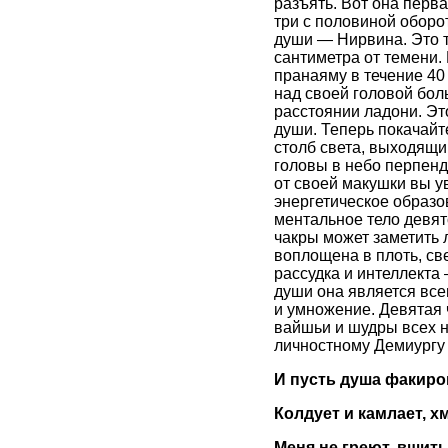
разъять. Вот она перв
три с половиной оборот
души — Нирвина. Это то
сантиметра от темени.
пранаяму в течение 40 
над своей головой бол
расстоянии ладони. Это
души. Теперь покачайт
столб света, выходящий
головы в небо перпенд
от своей макушки вы у
энергетическое образо
ментальное тело девя
чакры может заметить 
воплощена в плоть, св
рассудка и интеллекта
души она является все
и умножение. Девятая 
вайшьи и шудры всех н
личностному Демиургу 
И пусть душа факир
Колдует и камлает, х
Меня не греют, вшиты