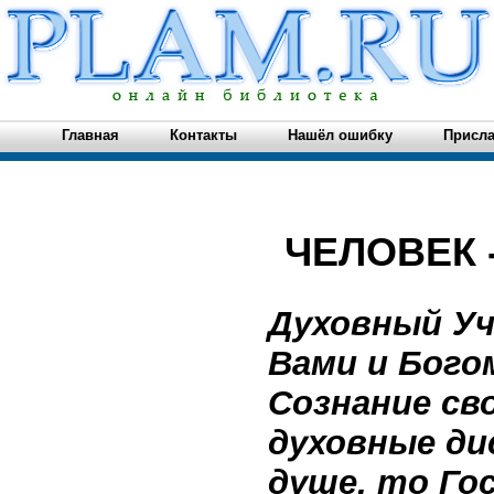
Главная
Контакты
Нашёл ошибку
Присла
ЧЕЛОВЕК 
Духовный У
Вами и Бого
Сознание св
духовные ди
душе, то Го