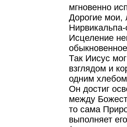
мгновенно ис
Дорогие мои,
Нирвикальпа-
Исцеление не
обыкновенное 
Так Иисус мо
взглядом и ко
одним хлебом.
Он достиг осв
между Божест
то сама Приро
выполняет ег