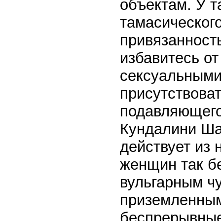
объектам. У т
тамасическог
привязанность 
избавитесь от
сексуальными
присутствоват
подавляющего
Кундалини Ша
действует из 
женщин так б
вульгарным ч
приземленным
беспрерывные