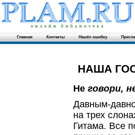
Главная
Контакты
Нашёл ошибку
Присла
НАША ГО
Не
говори, н
Давным-давно
на трех слона
Гитама. Все 