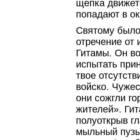
щепка движет
попадают в ок
Святому было
отречение от
Гитамы. Он в
испытать прин
твое отсутств
войско. Чуже
они сожгли го
жителей». Гит
полуоткрыв г
мыльный пузы