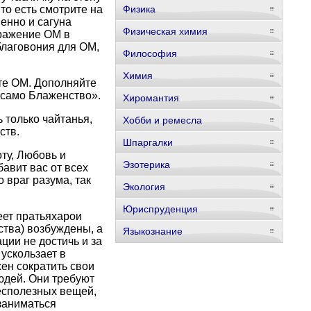
 то есть смотрите на
Физика
менно и сагуна
Физическая химия
бражение ОМ в
благовония для ОМ,
Философия
Химия
те ОМ. Дополняйте
 само Блаженство».
Хиромантия
ь только чайтанья,
Хобби и ремесла
ств.
Шпаргалки
ту, Любовь и
Эзотерика
авит вас от всех
 враг разума, так
Экология
Юриспруденция
еет пратьяхарои
ства) возбуждены, а
Языкознание
ции не достичь и за
 ускользает в
жен сократить свои
юдей. Они требуют
бесполезных вещей,
заниматься