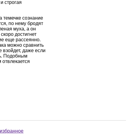
и строгая
а темечке сознание
тся, по нему бродят
еная муха, а он
 скоро достигнет
ие еще рассеянно.
ака можно сравнить
е взойдет, даже если
нь. Подобным
м отвлекается
 избранное