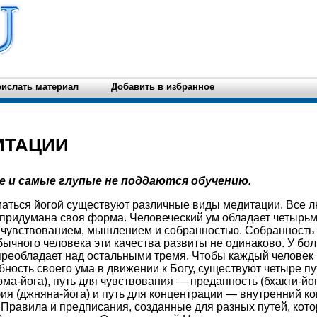
ислать материал
Добавить в избранное
ИТАЦИИ
 и самые глупые не поддаются обучению.
аться йогой существуют различные виды медитации. Все л
 придумана своя форма. Человеческий ум обладает четырь
 чувствованием, мышлением и собранностью. Собранность 
обычного человека эти качества развиты не одинаково. У б
преобладает над остальными тремя. Чтобы каждый человек 
ость своего ума в движении к Богу, существуют четыре пут
ма-йога), путь для чувствования — преданность (бхакти-йог
 (джняна-йога) и путь для концентрации — внутренний ко
. Правила и предписания, созданные для разных путей, кот