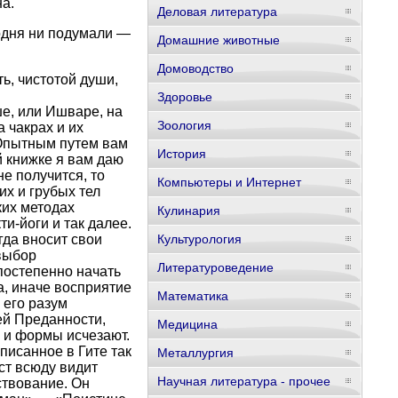
а.
Деловая литература
годня ни подумали —
Домашние животные
Домоводство
ь, чистотой души,
Здоровье
е, или Ишваре, на
Зоология
 чакрах и их
 Опытным путем вам
История
й книжке я вам даю
не получится, то
Компьютеры и Интернет
х и грубых тел
ких методах
Кулинария
и-йоги и так далее.
гда вносит свои
Культурология
 выбор
Литературоведение
 постепенно начать
а, иначе восприятие
Математика
 его разум
ей Преданности,
Медицина
 и формы исчезают.
писанное в Гите так
Металлургия
ст всюду видит
Научная литература - прочее
ствование. Он