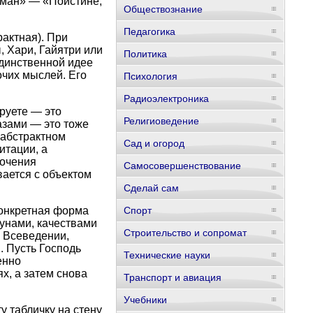
хман» — «Поистине,
Обществознание
Педагогика
актная). При
 Хари, Гайятри или
Политика
единственной идее
очих мыслей. Его
Психология
Радиоэлектроника
руете — это
Религиоведение
азами — это тоже
 абстрактном
Сад и огород
итации, а
точения
Самосовершенствование
вается с объектом
Сделай сам
конкретная форма
Спорт
гунами, качествами
Строительство и сопромат
: Всеведении,
. Пусть Господь
Технические науки
енно
ях, а затем снова
Транспорт и авиация
Учебники
у табличку на стену