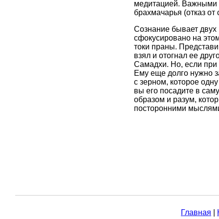
медитацией. Важными у
брахмачарья (отказ от с
Сознание бывает двух 
сфокусировано на этом 
токи праны. Представи
взял и отогнал ее друго
Самадхи. Но, если при
Ему еще долго нужно з
с зерном, которое одну
вы его посадите в сам
образом и разум, кото
посторонними мыслями,
Главная
|