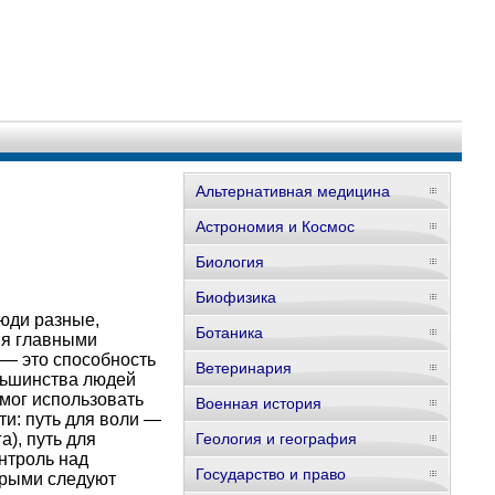
Альтернативная медицина
Астрономия и Космос
Биология
Биофизика
юди разные,
Ботаника
мя главными
— это способность
Ветеринария
ольшинства людей
мог использовать
Военная история
и: путь для воли —
а), путь для
Геология и география
нтроль над
Государство и право
орыми следуют