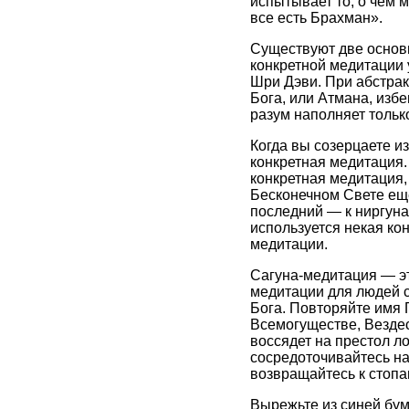
испытывает то, о чем
все есть Брахман».
Существуют две основн
конкретной медитации 
Шри Дэви. При абстрак
Бога, или Атмана, изб
разум наполняет тольк
Когда вы созерцаете и
конкретная медитация.
конкретная медитация,
Бесконечном Свете еще
последний — к ниргуна
используется некая ко
медитации.
Сагуна-медитация — эт
медитации для людей с
Бога. Повторяйте имя 
Всемогуществе, Вездес
воссядет на престол л
сосредоточивайтесь на 
возвращайтесь к стопа
Вырежьте из синей бума