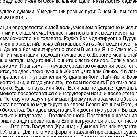
а) ради достижения Окончательной Цели, называются садхан
удьте с думами, У медитаций разные пути: О чем бы вы се
 во плоти...
ции определяется силой воли, умением абстрактно мыслит
тями и складом ума. Ревностный поклонник медитирует на
му божестве, иштадэвате. Раджа-йог медитирует на Пуруш
влиянию желаний, печалей и кармы. Хатха-йог медитирует на
х. Джняна-йог медитирует на своем Высшем Я, на Атмане.
й тип медитации подходит лучше всего. Дорогие мои, в это
ные методы медитаций. Начните с легких видов. Если у вас 
аямами. Пранаяма — лучшее средство очищения всех тонки
ится, то здесь тоже нужно выбирать, что вам ближе. И в лег
аправления — упражнения Кундалини-йоги, Лайя-йоги, Бхакт
е техники, и тогда увидите, что вам подходит. Практика все
рию, будь то наука или йога. Если вам не удастся сделать
можете посоветоваться с инструктором йоги, и после этого
. Потому что разум принимает форму познаваемого объект
акта постоянно медитирует на своем Возлюбленном Боге, и
о божества. Овладев медитацией и достигнув уровня Высш
только иштадэвату — Возлюбленного. Постепенно названия
ишне видит везде только Его и погружается в состояние, о
 — «Все есть Васудэва (Кришна)». Джняна-йог или веданти
, Атмана. Для него мир форм и названий прекращает суще