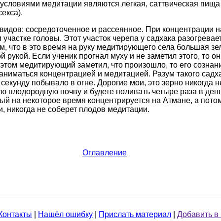
словиями медитации являются легкая, саттвическая пища 
екса).
видов: сосредоточенное и рассеянное. При концентрации н
участке головы. Этот участок черепа у садхака разогревае
м, что в это время на руку медитирующего села большая зел
й рукой. Если ученик прогнал муху и не заметил этого, то он
 этом медитирующий заметил, что произошло, то его сознан
аниматься концентрацией и медитацией. Разум такого садх
 секунду побывало в огне. Дорогие мои, это зерно никогда н
ую плодородную почву и будете поливать четыре раза в де
рый на некоторое время концентрируется на Атмане, а пото
 никогда не соберет плодов медитации.
Оглавление
Контакты
|
Нашёл ошибку
|
Прислать материал
|
Добавить в