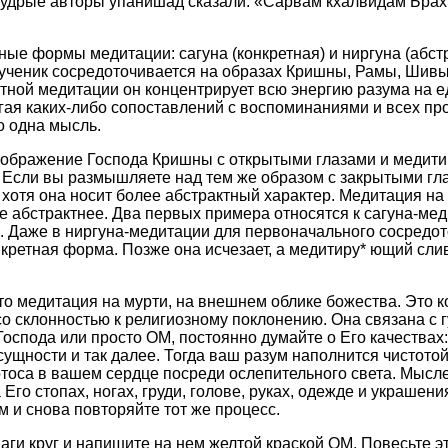
 мудрые авторы упанишад сказали: «Сарвам кхалвидам Бра
ые формы медитации: сагуна (конкретная) и ниргуна (абстр
ученик сосредоточивается на образах Кришны, Рамы, Шивы,
тной медитации он концентрирует всю энергию разума на 
егая каких-либо сопоставлений с воспоминаниями и всех пр
о одна мысль.
зображение Господа Кришны с открытыми глазами и медити
 Если вы размышляете над тем же образом с закрытыми гл
 хотя она носит более абстрактный характер. Медитация на
 абстрактнее. Два первых примера относятся к сагуна-мед
. Даже в ниргуна-медитации для первоначального сосредо
нкретная форма. Позже она исчезает, а медитиру* ющий сли
о медитация на мурти, на внешнем облике божества. Это 
о склонностью к религиозному поклонению. Она связана с 
Господа или просто ОМ, постоянно думайте о Его качествах
ущности и так далее. Тогда ваш разум наполнится чистотой
отоса в вашем сердце посреди ослепительного света. Мысл
Его стопах, ногах, груди, голове, руках, одежде и украшени
м и снова повторяйте тот же процесс.
ги круг и напишите на нем желтой краской ОМ. Повесьте эт