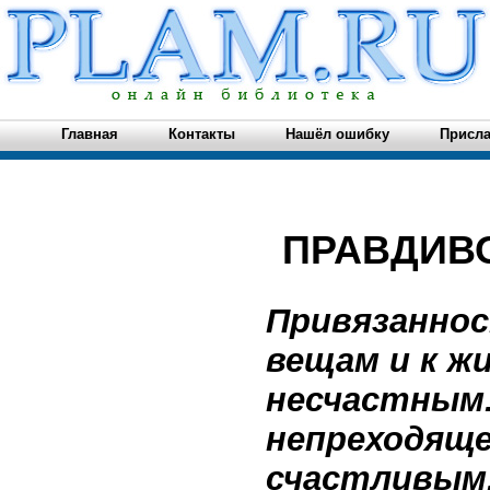
Главная
Контакты
Нашёл ошибку
Присла
ПРАВДИВ
Привязаннос
вещам и к ж
несчастным.
непреходяще
счастливым