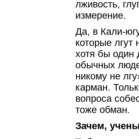
лживость, глу
измерение.
Да, в Кали-юг
которые лгут 
хотя бы один 
обычных люде
никому не лгу
карман. Тольк
вопроса собе
тоже обман.
Зачем, учены