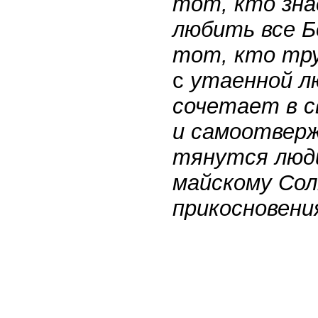
тот, кто зна
любить все Б
тот, кто тру
с
утаенной лю
сочетает в с
и самоотверж
тянутся люди
майскому Сол
прикосновени