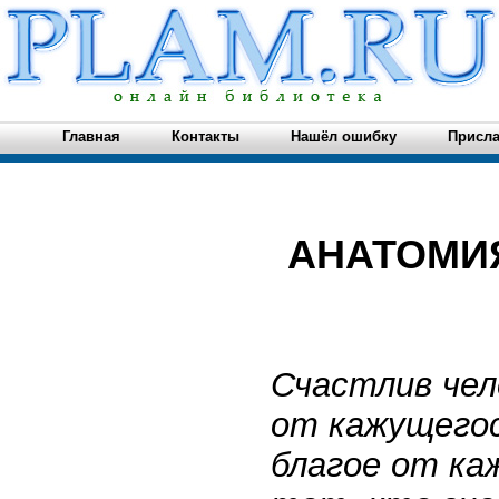
Главная
Контакты
Нашёл ошибку
Присла
АНАТОМИ
Счастлив че
от
кажущего
благое от ка