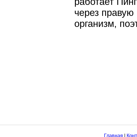
работает Пин
через правую 
организм, по
Главная
|
Конт