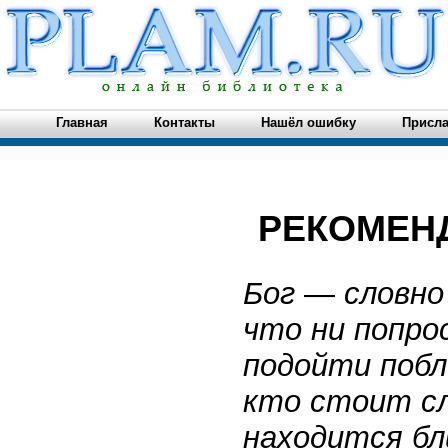
Главная
Контакты
Нашёл ошибку
Присла
РЕКОМЕН
Бог
—
словно
что ни попро
подойти побл
кто стоит сл
находится бли