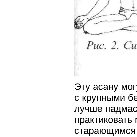
Эту асану мо
с крупными б
лучше падмас
практиковать
старающимся 