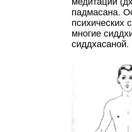
медитации (д
падмасана. Ос
психических с
многие сиддхи
сиддхасаной.