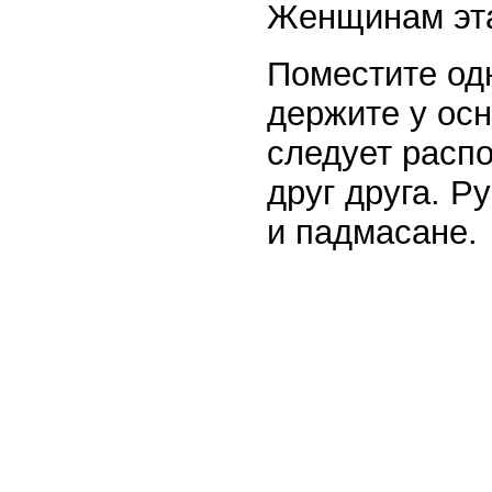
Женщинам эта
Поместите одн
держите у осн
следует расп
друг друга. Р
и падмасане.