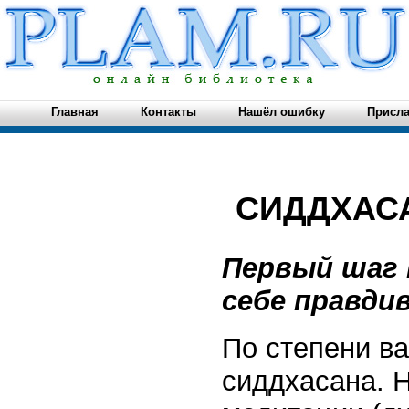
Главная
Контакты
Нашёл ошибку
Присла
СИДДХАС
Первый шаг
себе правди
По степени в
сиддхасана. Н