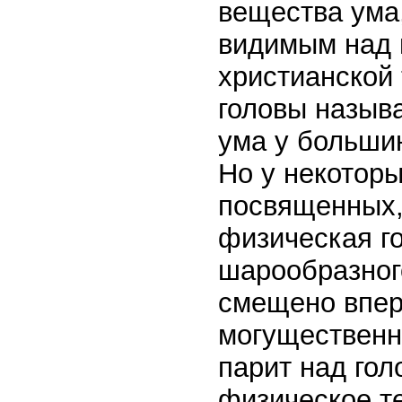
вещества ума
видимым над 
христианской 
головы называ
ума у больши
Но у некотор
посвященных,
физическая го
шарообразног
смещено впере
могущественн
парит над гол
физическое т