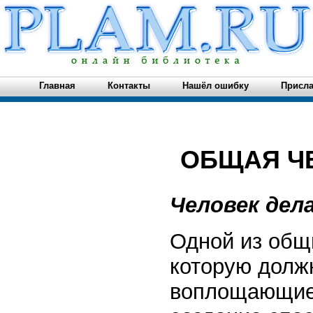
Главная
Контакты
Нашёл ошибку
Присла
ОБЩАЯ Ч
Человек дел
Одной из общи
которую долж
воплощающиес